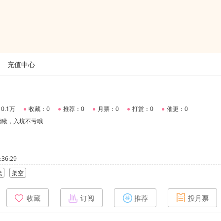
充值中心
0.1万
●
收藏：0
●
推荐：0
●
月票：0
●
打赏：0
●
催更：0
瞅瞅，入坑不亏哦
36:29
代
架空
收藏
订阅
推荐
投月票