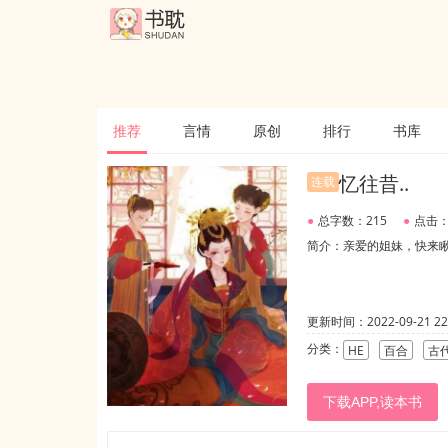
推荐
言情
原创
排行
书库
忆往昔..
连载
●
总字数：215
●
点击：
简介：亲爱的姐妹，快来
更新时间：2022-09-21 22:
分类：
HE
百合
古
下载APP,读本书