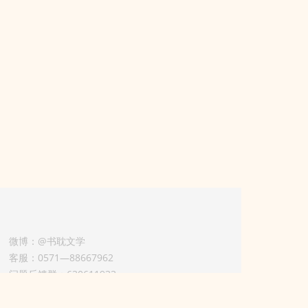
微博：@书耽文学
客服：0571—88667962
问题反馈群：630611933
版权业务联系人-淡风 QQ：
3614922414（加好友请备注合作来意）