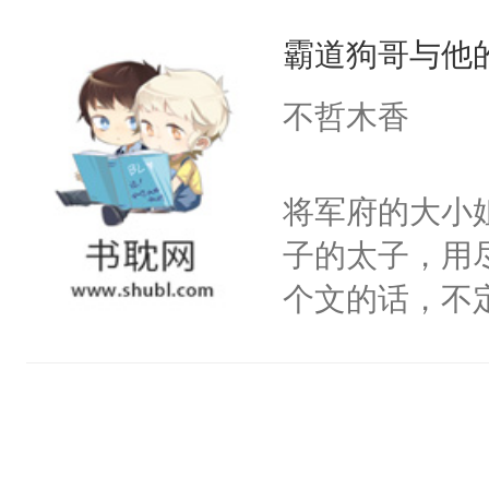
定要看清人心
爱那一卦的？
霸道狗哥与他
自己和他们再
狗。什么？姐
信，终于如愿
不哲木香
在背后做推波
闪耀的星星。
雨，也为姐姐
将军府的大小
亲？那不行，
子的太子，用
内，并打算狠
个文的话，不
混蛋。小狼狗
是一周，或者
声音问：“你监视
有，我只是担
从人人欺压到
坏心眼的小狼