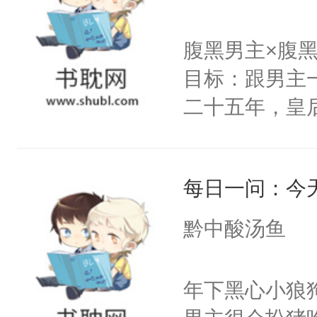
发挥到了极致
戚恩的信息，
腹黑男主×腹
狗滚吧。]程骁
目标：跟男主
已发出，但被对
二十五年，皇
皇后，葬于黄
下葬后太子不
每日一问：今
第五年，沛帝
三皇子云黎晗
黔中酸汤鱼
云黎晰为明郡
下旨后长达五
年下黑心小狼
端王被立为太