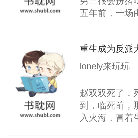
男主很会扮猪
陶淑妃和姜德
五年前，一场
和两位公主在
年命丧黄泉。
我们也该回去
她，还将她送
线，男主鉴婊
重生成为反派
好了身体，也
年后赵知年回
lonely来玩玩
出代价。不管
狠手辣的心机
赵双双死了，
的其他人...
到，临死前，
——为什么她
入火海，冒着
小狗脱不开干
在心底的爱意
医院里看一眼