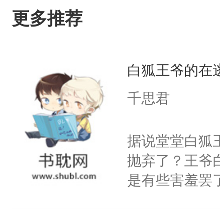
更多推荐
白狐王爷的在
千思君
据说堂堂白狐
抛弃了？王爷
是有些害羞罢
个凡人屁股后
沚表示这是爱