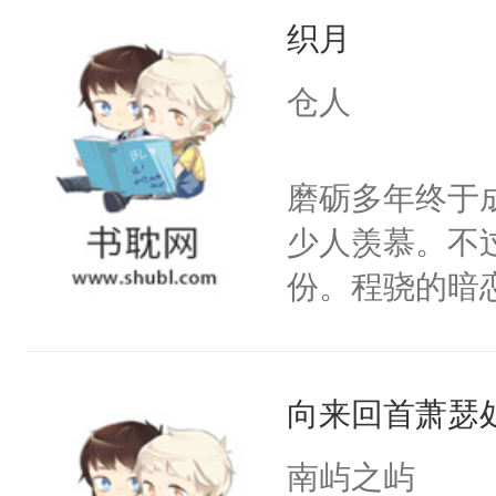
织月
想，需得寸步
想往哪里跑呢
仓人
的绍君，附耳
的夫人，你倒
磨砺多年终于
手投降，说：
少人羡慕。不
我背后拿开？”
份。程骁的暗
候，程老爷子
人一定不要对
向来回首萧瑟
纪人看着保守
挑了几件性感
南屿之屿