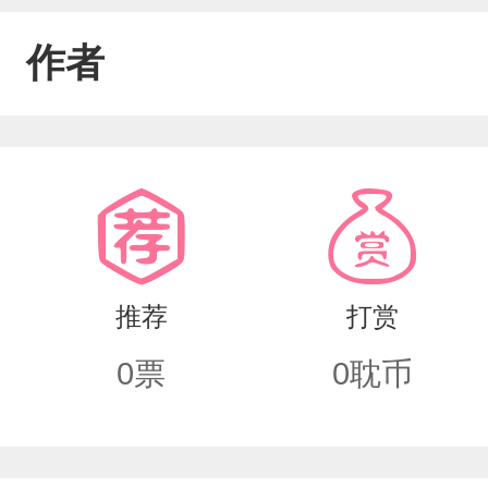
作者
推荐
打赏
0
票
0
耽币