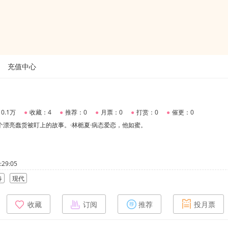
充值中心
0.1万
●
收藏：4
●
推荐：0
●
月票：0
●
打赏：0
●
催更：0
个漂亮蠢货被盯上的故事。·林栀夏·病态爱恋，他如蜜。
29:05
春
现代
收藏
订阅
推荐
投月票