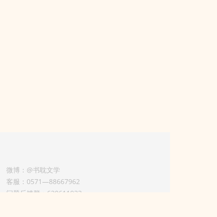
微博：@书耽文学
客服：0571—88667962
问题反馈群：630611933
版权业务联系人-淡风 QQ：
3614922414（加好友请备注合作来意）