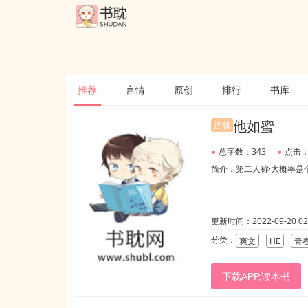
推荐
言情
原创
排行
书库
他如蜜
连载
●
总字数：343
●
点击：
简介：第二人称·大概率是
更新时间：2022-09-20 02:
分类：
爽文
HE
青
下载APP,读本书