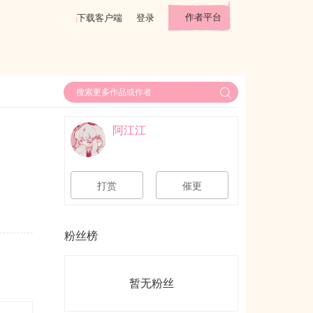
作者平台
下载客户端
登录
阿江江
打赏
催更
粉丝榜
暂无粉丝