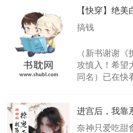
【快穿】绝美
来，给老公亲
用力——为你
搞钱
糖专业户，不
（新书谢谢《
攻慎入！希望
同名）已在快
叭！】1V1
统界里面有个
进宫后，我靠
成为所有白莲
I，他们决定
奈神只爱吃甜