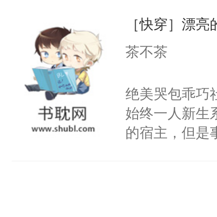
一位合适的男
们竟然欺负你
［快穿］漂亮
病，一个个的
宴：要不你跟
上了还是无动
茶不茶
来……“蛇蛇
力跟男主称兄
好，别人都想
间变脸背叛他
绝美哭包乖巧社
堂魔尊……行
的恶事他都对
始终一人新生
位，当日就抢
一个权力滔天
的宿主，但是
神偏执：不许
右男主又报复
个社恐小哭包
腿，把你锁在
个世界了。直
宿主，元宝只
有人养？还有
他说：【您需
你，打他一巴
种威胁手段没
年，存活下来
右脸欠踹$￥#
他是社恐，墨