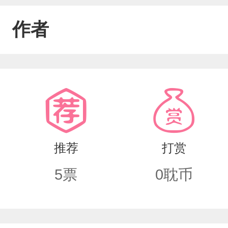
作者
推荐
打赏
5
票
0
耽币