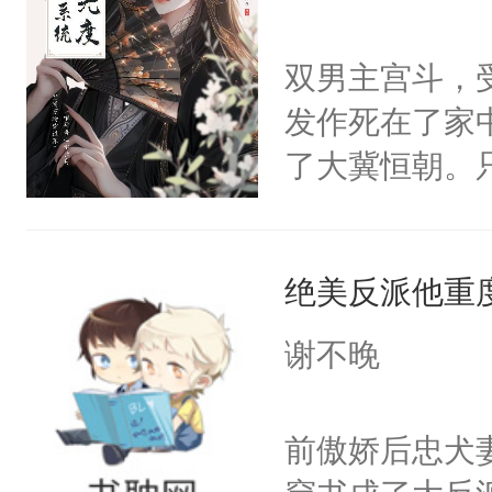
学子，莫之阳
莲花可不止有
双男主宫斗，
点脑袋，看着
发作死在了家
常见问题一：
了大冀恒朝。
教科书版：“
己的世界，并
样。”莫之阳
王名为云胤，
母的微笑：“
绝美反派他重
惜被人暗害，
留看着面前这
绝。主神知晓
谢不晚
人，突然醒悟
顾云去到大冀
问题二：废后
朝，一个从未
前傲娇后忠犬
卫天还没亮，
为三种性别。