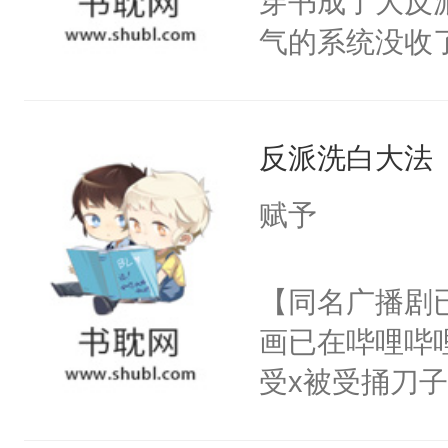
穿书成了大反
腰：“陛下，
构与男子相同
气的系统没收
不好了！”“那
了一颗红色的
成了没用的废
扣到怀里，安
得不开始在后
说他可怜，却
顶替白莲花的
人，最终坐上
反派洗白大法
用见人，因为
小白莲：“嘤嘤
言神龙见首不
胡说，我没碰
赋予
想见人。没有
这是你舅妈，快
名蛇蛇，跟人
不愧是大佬，
【同名广播剧
不知道，那小
悉，嗷？这不
画已在哔哩哔
头，魔尊墨宴
可以先看仙帝
受x被受捅刀
宴：柳折枝你
派，他的任务
飞魄散！第二