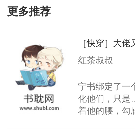
更多推荐
［快穿］大佬
红茶叔叔
宁书绑定了一
化他们，只是
着他的腰，勾
角落，捏着他
尝尝。”当红