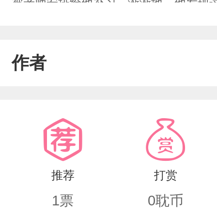
被老师安排给他补习。渐渐地，他发现
欢上他了？！江梓忆，三中校霸，令人
学来了个硬茬子，嘿，他就不信了！江
作者
像破开他世界黑暗的那束光。谢佳诚：
在，哪都是彩虹。小剧场：谢佳诚：认
要打上去江梓忆直接站起来，亲了他
推荐
打赏
1
票
0
耽币