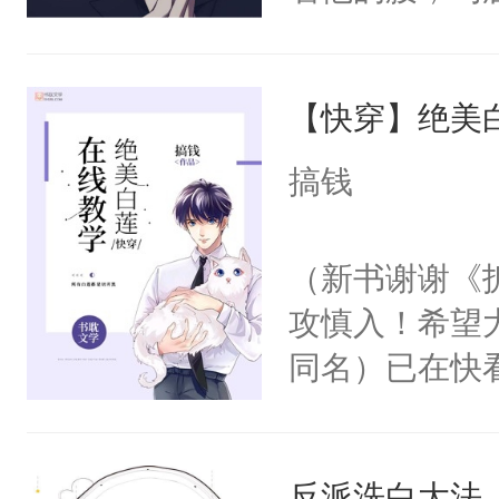
角落，捏着他
尝尝。”当红
【快穿】绝美
来，给老公亲
用力——为你
搞钱
糖专业户，不
（新书谢谢《
攻慎入！希望
同名）已在快
叭！】1V1
统界里面有个
反派洗白大法