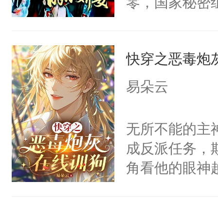
零，国家秘密
宴：柳折枝你
士，以武力、
飞魄散！第二
界分三性：男
们竟然欺负你
快穿之恶毒炮
子嗣）。盘龙
宴：要不你跟
孤独成性，被
易朵云
来……“蛇蛇
貌美送花郎，
好，别人都想
嘴硬心软、宠
无所不能的主
堂魔尊……行
他才发现：他的
成反派任务，
位，当日就抢
氓，本体是全
角看他的眼神
神偏执：不许
来想逗逗人类
只为了让小主
腿，把你锁在
到油盐不进。
为了给娇气小
有人养？还有
本来只想成家