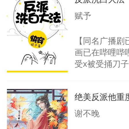
成为所有白莲
I，他们决定
赋予
学子，莫之阳
莲花可不止有
【同名广播剧
点脑袋，看着
画已在哔哩哔
常见问题一：
受x被受捅刀
教科书版：“
派，他的任务
样。”莫之阳
一位合适的男
母的微笑：“
绝美反派他重
病，一个个的
留看着面前这
上了还是无动
谢不晚
人，突然醒悟
力跟男主称兄
问题二：废后