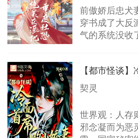
间变脸背叛他
前傲娇后忠犬
卫天还没亮，
的恶事他都对
穿书成了大反
腰：“陛下，
一个权力滔天
气的系统没收
不好了！”“那
右男主又报复
成了没用的废
扣到怀里，安
个世界了。直
说他可怜，却
顶替白莲花的
他说：【您需
【都市怪谈】
用见人，因为
小白莲：“嘤嘤
年，存活下来
言神龙见首不
胡说，我没碰
契灵
再说一遍。】
想见人。没有
这是你舅妈，快
世界苟活十年。
名蛇蛇，跟人
不愧是大佬，
世界观：人存
不知道，那小
悉，嗷？这不
邪念凝而为恶
头，魔尊墨宴
可以先看仙帝