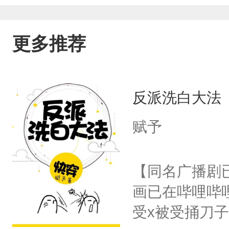
更多推荐
反派洗白大法
赋予
【同名广播剧
画已在哔哩哔
受x被受捅刀