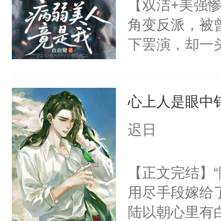
【双洁+美强惨
会给大师兄回
角变反派，被
现言烬就站在
下罢演，却一
静。这一世，
色。剧本命运
只是师兄。-
决心改变，但
情不比受少，
心上人是眼中钉
越不对劲。怕
才任由受自毁。
宣布：“从今
中有穿越者！
迟日
养虎为患。他
不要吵架，友好
至在他发热时
【正文完结】
变，李砚寒总
用尽手段嫁给了
戏？”却又默
陆以朝心里有