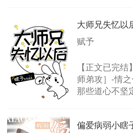
派，他的任务
一位合适的男
大师兄失忆以
病，一个个的
上了还是无动
赋予
力跟男主称兄
间变脸背叛他
【正文已完结
的恶事他都对
师弟攻］-情
一个权力滔天
那些道心不坚
右男主又报复
到了师弟，无
个世界了。直
甚至为此一念
他说：【您需
偏爱病弱小瞎
妄。当他看到
年，存活下来