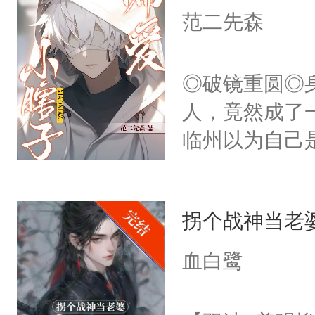
白，这一切终
范二先森
再说一遍。】
头。而宗门也
世界苟活十年。
子，门下所有
◎破镜重圆◎
杀了同为魔道
人，竟然成了
绝于师门前。
临州以为自己
了当年。回到
到这个小瞎子
个宗门成为正
不得自己去死
道吗？大师兄
拐个战神当老
二师兄了。乙
血白鹭
忘记了对二师
此便再好不过