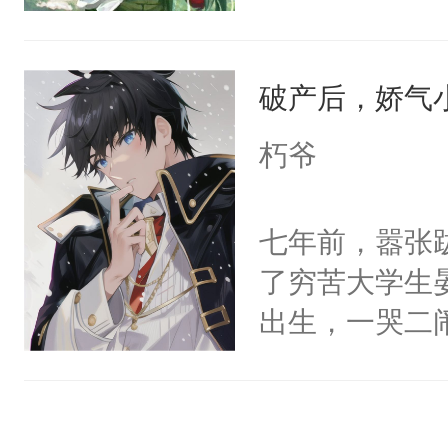
浑身是血将他
星。强迫也好
跨过我的尸骨
们人前恩爱甜
热，却听见他
破产后，娇气
情，他以为，
符，定将他双
夜祁砚清缩在
朽爷
酒翻进他房间
乐。”陆以朝
符，现在就来
了。”祁砚清
七年前，嚣张
变之夜，寰逸
死。”.祁砚
了穷苦大学生
识涣散前，看
什么不能是他
出生，一哭二
红，单枪匹马
次死都不想输
段，最终赶跑
妻武功高强，
绑在同一根绳
的正牌男朋友
脸红）城府深
谁？”“楚星你
斯野已然是咳
强悍心狠手辣