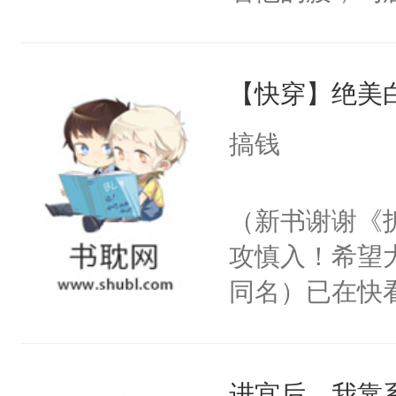
角落，捏着他
尝尝。”当红
【快穿】绝美
来，给老公亲
用力——为你
搞钱
糖专业户，不
（新书谢谢《
攻慎入！希望
同名）已在快
叭！】1V1
统界里面有个
进宫后，我靠