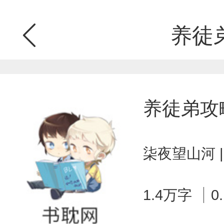
养徒
养徒弟攻
柒夜望山河 
1.4万字
0