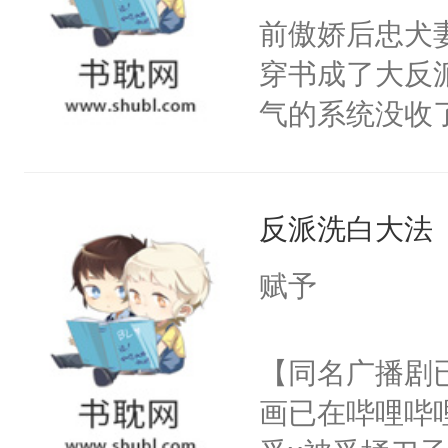
朝，一个从未
前傲娇后忠犬
卫天还没亮，
为三种性别。
穿书成了大反
腰：“陛下，
构与男子相同
气的系统没收
不好了！”“那
了一颗红色的
成了没用的废
扣到怀里，安
得不开始在后
说他可怜，却
顶替白莲花的
人，最终坐上
反派洗白大法
用见人，因为
小白莲：“嘤嘤
言神龙见首不
胡说，我没碰
赋予
想见人。没有
这是你舅妈，快
名蛇蛇，跟人
不愧是大佬，
【同名广播剧
不知道，那小
悉，嗷？这不
画已在哔哩哔
头，魔尊墨宴
可以先看仙帝