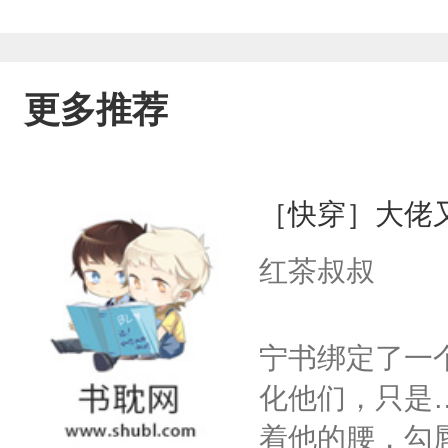
更多推荐
［快穿］大佬
红茶叔叔
宁书绑定了一
化他们，只是
着他的腰，勾