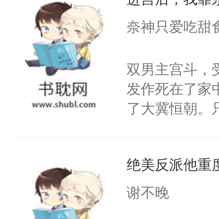
成为所有白莲
I，他们决定
奈神只爱吃甜
学子，莫之阳
莲花可不止有
双男主宫斗，
点脑袋，看着
发作死在了家
常见问题一：
了大冀恒朝。
教科书版：“
己的世界，并
样。”莫之阳
王名为云胤，
母的微笑：“
绝美反派他重
惜被人暗害，
留看着面前这
绝。主神知晓
谢不晚
人，突然醒悟
顾云去到大冀
问题二：废后