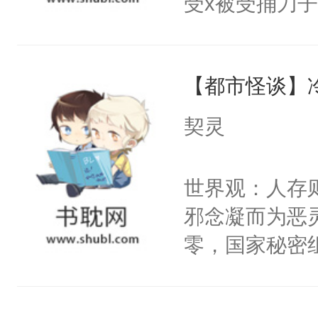
受x被受捅刀
宴：柳折枝你
派，他的任务
飞魄散！第二
一位合适的男
们竟然欺负你
【都市怪谈】
病，一个个的
宴：要不你跟
上了还是无动
契灵
来……“蛇蛇
力跟男主称兄
好，别人都想
间变脸背叛他
世界观：人存
堂魔尊……行
的恶事他都对
邪念凝而为恶
位，当日就抢
一个权力滔天
零，国家秘密
神偏执：不许
右男主又报复
士，以武力、
腿，把你锁在
个世界了。直
界分三性：男
有人养？还有
他说：【您需