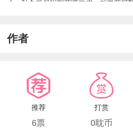
了，好不容易轮到我收徒弟，却要面对醋
还没买完。养徒弟攻略我是真的不行，能
好运”穿书。
作者
推荐
打赏
6
票
0
耽币