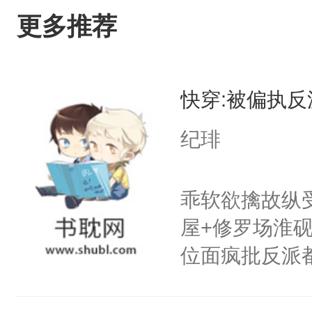
更多推荐
快穿:被偏执
纪琲
乖软欲擒故纵
屋+修罗场淮
位面疯批反派
男人总会在第
玩玩位面一:主