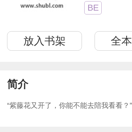
BE
放入书架
全本
简介
“紫藤花又开了，你能不能去陪我看看？