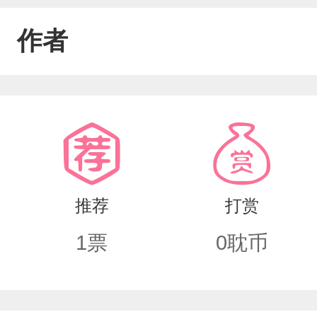
作者
推荐
打赏
1
票
0
耽币