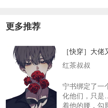
更多推荐
［快穿］大佬
红茶叔叔
宁书绑定了一
化他们，只是
着他的腰，勾