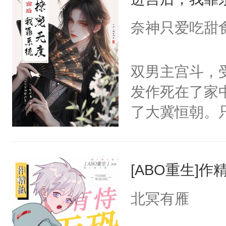
成为所有白莲
I，他们决定
奈神只爱吃甜
学子，莫之阳
莲花可不止有
双男主宫斗，
点脑袋，看着
发作死在了家
常见问题一：
了大冀恒朝。
教科书版：“
己的世界，并
样。”莫之阳
王名为云胤，
母的微笑：“
[ABO重生]
惜被人暗害，
留看着面前这
绝。主神知晓
北冥有雁
人，突然醒悟
顾云去到大冀
问题二：废后