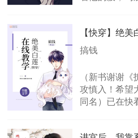
角落，捏着他
尝尝。”当红
【快穿】绝美
来，给老公亲
用力——为你
搞钱
糖专业户，不
（新书谢谢《
攻慎入！希望
同名）已在快
叭！】1V1
统界里面有个
进宫后，我靠