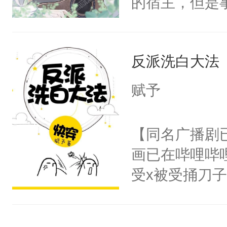
的宿主，但是
揽：“……”
个社恐小哭包
的每一年，江
宿主，元宝只
还揣了崽儿。
反派洗白大法
你，打他一巴
过，他眼睁睁
右脸欠踹$￥#
赋予
点变得冰冷。
白嫩嫩一看就
含有生子攻不
前，抬手摸了
【同名广播剧
差逻辑废，心
句：“魂淡！”元
画已在哔哩哔
血：可爱，想
受x被受捅刀
阴恻恻的看着
派，他的任务
招惹我的，你
一位合适的男
点头：“你自