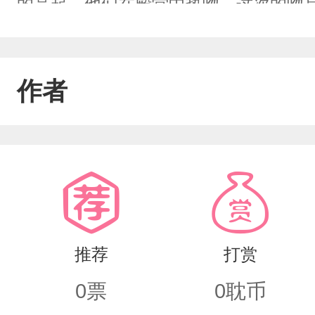
的亮起，他们在殿堂中热吻，这次的吻是
你！活着！”
作者
推荐
打赏
0
票
0
耽币