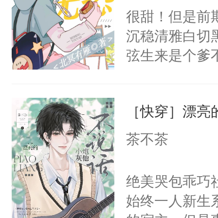
朝，一个从未
很甜！但是前
卫天还没亮，
为三种性别。
沉稳清雅白切黑
腰：“陛下，
构与男子相同
弦生来是个爹
不好了！”“那
了一颗红色的
揽，也没抱多
扣到怀里，安
得不开始在后
到某天，江揽
顶替白莲花的
人，最终坐上
［快穿］漂亮
试。”“陆弦，
小白莲：“嘤嘤
懂江揽的意图
胡说，我没碰
茶不茶
打这个明天脚
这是你舅妈，快
成功进化为“
不愧是大佬，
绝美哭包乖巧社
干干净净。最
悉，嗷？这不
始终一人新生
揽，不行咱们
可以先看仙帝