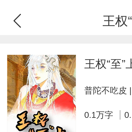
王权“
王权“至”
普陀不吃皮 
0.1万字
0