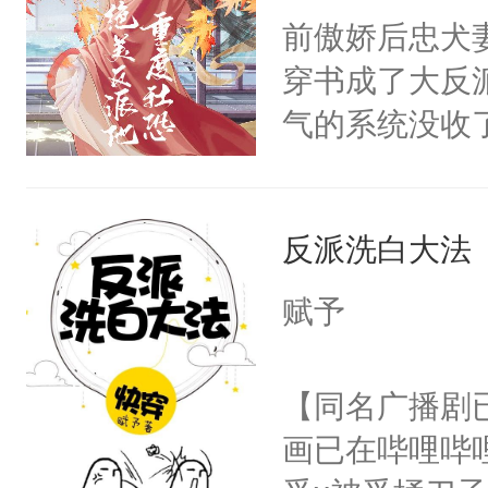
朝，一个从未
前傲娇后忠犬
卫天还没亮，
为三种性别。
穿书成了大反
腰：“陛下，
构与男子相同
气的系统没收
不好了！”“那
了一颗红色的
成了没用的废
扣到怀里，安
得不开始在后
说他可怜，却
顶替白莲花的
人，最终坐上
反派洗白大法
用见人，因为
小白莲：“嘤嘤
言神龙见首不
胡说，我没碰
赋予
想见人。没有
这是你舅妈，快
名蛇蛇，跟人
不愧是大佬，
【同名广播剧
不知道，那小
悉，嗷？这不
画已在哔哩哔
头，魔尊墨宴
可以先看仙帝