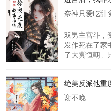
成为所有白莲
I，他们决定
奈神只爱吃甜
学子，莫之阳
莲花可不止有
双男主宫斗，
点脑袋，看着
发作死在了家
常见问题一：
了大冀恒朝。
教科书版：“
己的世界，并
样。”莫之阳
王名为云胤，
母的微笑：“
绝美反派他重
惜被人暗害，
留看着面前这
绝。主神知晓
谢不晚
人，突然醒悟
顾云去到大冀
问题二：废后