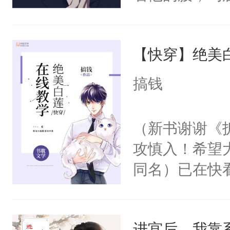
角落，捏着他
尝尝。”当红
【快穿】绝美
来，给老公亲
用力——为你
搞钱
糖专业户，不
（新书谢谢《
攻慎入！希望
同名）已在快
叭！】1V1
统界里面有个
进宫后，我靠