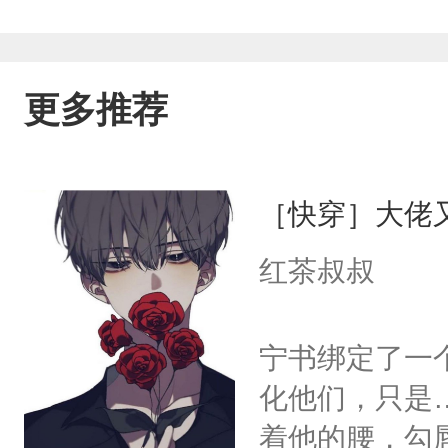
更多推荐
［快穿］大佬
红茶叔叔
宁书绑定了一
化他们，只是
着他的腰，勾