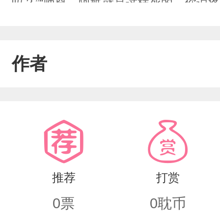
吗？”“师尊，阿姊就是这样死的，你说疼
么啊……为什么不告诉我”“这是是非非有
我”……后来人人都知道盛国的小太子日
作者
岸。……“师尊～”“小徒弟”
推荐
打赏
0
票
0
耽币