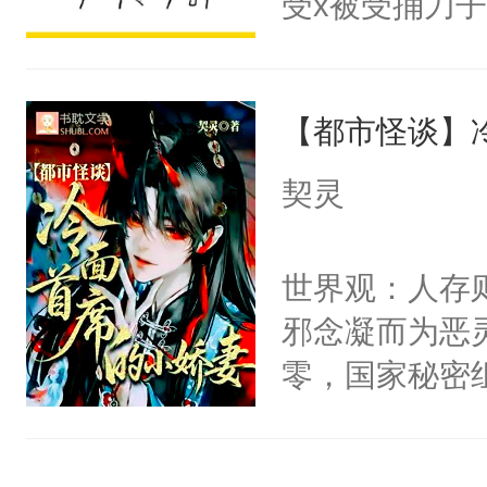
受x被受捅刀
宴：柳折枝你
派，他的任务
飞魄散！第二
一位合适的男
们竟然欺负你
【都市怪谈】
病，一个个的
宴：要不你跟
上了还是无动
契灵
来……“蛇蛇
力跟男主称兄
好，别人都想
间变脸背叛他
世界观：人存
堂魔尊……行
的恶事他都对
邪念凝而为恶
位，当日就抢
一个权力滔天
零，国家秘密
神偏执：不许
右男主又报复
士，以武力、
腿，把你锁在
个世界了。直
界分三性：男
有人养？还有
他说：【您需