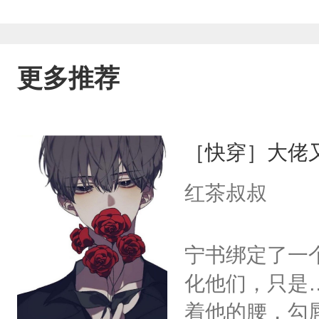
更多推荐
［快穿］大佬
红茶叔叔
宁书绑定了一
化他们，只是
着他的腰，勾