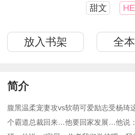
甜文
HE
放入书架
全本
简介
腹黑温柔宠妻攻vs软萌可爱励志受杨琦
个霸道总裁回来…他要回家发展…他说：