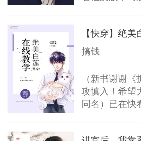
角落，捏着他
尝尝。”当红
【快穿】绝美
来，给老公亲
用力——为你
搞钱
糖专业户，不
（新书谢谢《
攻慎入！希望
同名）已在快
叭！】1V1
统界里面有个
进宫后，我靠