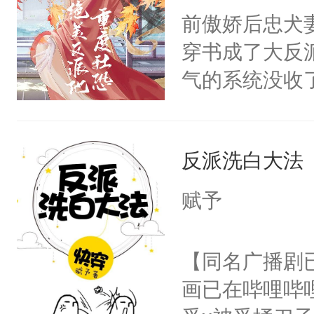
朝，一个从未
前傲娇后忠犬
卫天还没亮，
为三种性别。
穿书成了大反
腰：“陛下，
构与男子相同
气的系统没收
不好了！”“那
了一颗红色的
成了没用的废
扣到怀里，安
得不开始在后
说他可怜，却
顶替白莲花的
人，最终坐上
反派洗白大法
用见人，因为
小白莲：“嘤嘤
言神龙见首不
胡说，我没碰
赋予
想见人。没有
这是你舅妈，快
名蛇蛇，跟人
不愧是大佬，
【同名广播剧
不知道，那小
悉，嗷？这不
画已在哔哩哔
头，魔尊墨宴
可以先看仙帝