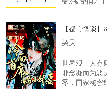
受x被受捅刀
宴：柳折枝你
派，他的任务
飞魄散！第二
一位合适的男
们竟然欺负你
【都市怪谈】
病，一个个的
宴：要不你跟
上了还是无动
契灵
来……“蛇蛇
力跟男主称兄
好，别人都想
间变脸背叛他
世界观：人存
堂魔尊……行
的恶事他都对
邪念凝而为恶
位，当日就抢
一个权力滔天
零，国家秘密
神偏执：不许
右男主又报复
士，以武力、
腿，把你锁在
个世界了。直
界分三性：男
有人养？还有
他说：【您需