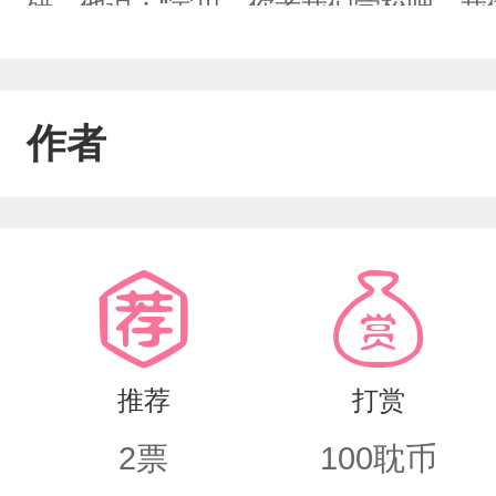
研…他说：“宝贝，你考我们学校吧，我
师”…………………………………………
活了二十三年来受到最多的宠爱…然而
作者
只想把最好的东西都给他…却有现实的
推荐
打赏
2
票
100
耽币