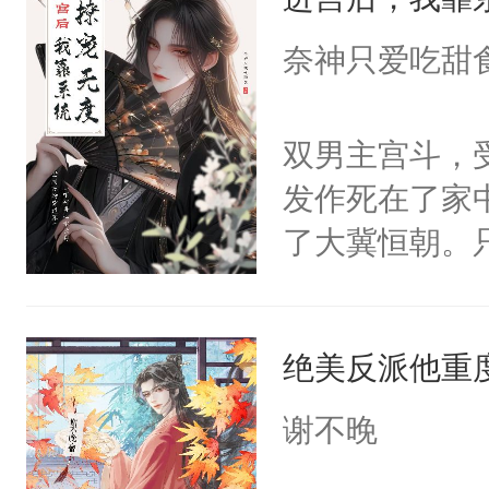
成为所有白莲
I，他们决定
奈神只爱吃甜
学子，莫之阳
莲花可不止有
双男主宫斗，
点脑袋，看着
发作死在了家
常见问题一：
了大冀恒朝。
教科书版：“
己的世界，并
样。”莫之阳
王名为云胤，
母的微笑：“
绝美反派他重
惜被人暗害，
留看着面前这
绝。主神知晓
谢不晚
人，突然醒悟
顾云去到大冀
问题二：废后