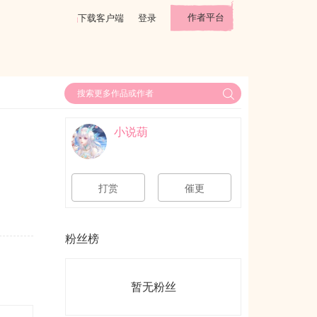
作者平台
下载客户端
登录
小说葫
打赏
催更
粉丝榜
暂无粉丝