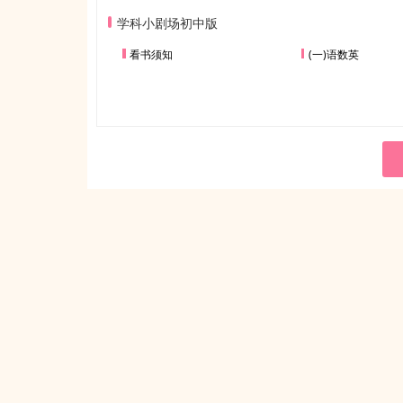
学科小剧场初中版
看书须知
(一)语数英