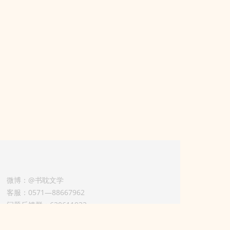
微博：@书耽文学
客服：0571—88667962
问题反馈群：630611933
版权业务联系人-淡风 QQ：
3614922414（加好友请备注合作来意）