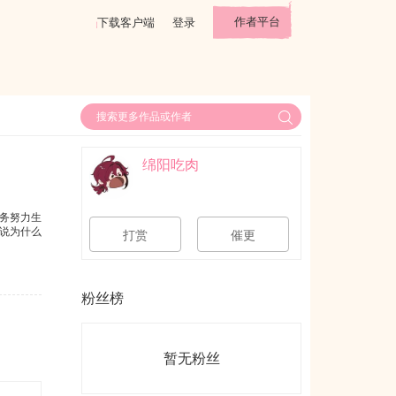
作者平台
下载客户端
登录
绵阳吃肉
务努力生
说为什么
打赏
催更
粉丝榜
暂无粉丝