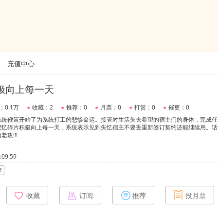
充值中心
极向上每一天
：0.1万
●
收藏：2
●
推荐：0
●
月票：0
●
打赏：0
●
催更：0
系统鞭策开始了为系统打工的悲惨命运。接管对生活失去希望的宿主们的身体，完成任
记忆碎片积极向上每一天，系统表示见到失忆宿主不要丢重新签订契约还能继续用。话
攻!!!
09:59
穿
收藏
订阅
推荐
投月票