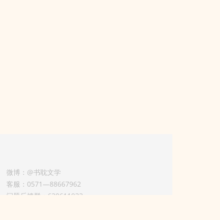
微博：@书耽文学
客服：0571—88667962
问题反馈群：630611933
版权业务联系人-淡风 QQ：
3614922414（加好友请备注合作来意）