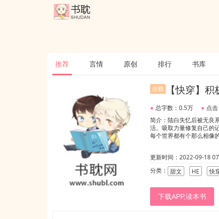
推荐
言情
原创
排行
书库
【快穿】积
连载
●
总字数：0.5万
●
点击
简介：陆白失忆后被无良
活。吸取力量修复自己的
每个世界都有个那么相像的老
更新时间：2022-09-18 07:
分类：
甜文
HE
快
下载APP,读本书