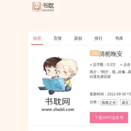
推荐
言情
原创
排行
书库
清栀晚安
连载
●
总字数：0.3万
●
点击
简介：“阿亓，我…好像…
白莲先虐后甜
更新时间：2022-09-30 15:
分类：
救赎之光
虐文
下载APP,读本书