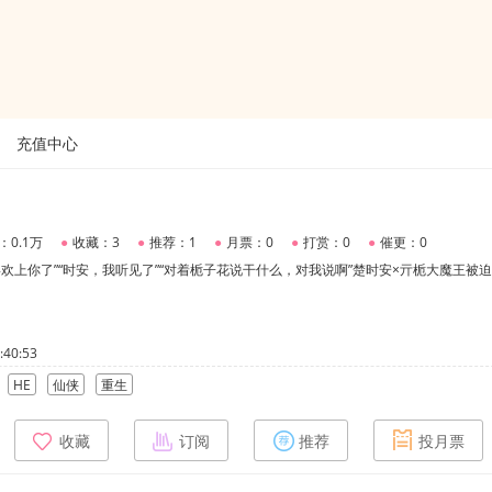
充值中心
：0.1万
●
收藏：3
●
推荐：1
●
月票：0
●
打赏：0
●
催更：0
喜欢上你了”“时安，我听见了”“对着栀子花说干什么，对我说啊”楚时安×亓栀大魔王被
40:53
HE
仙侠
重生
收藏
订阅
推荐
投月票