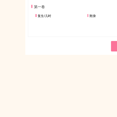
第一卷
复生/儿时
附身