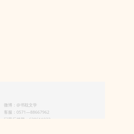
微博：@书耽文学
客服：0571—88667962
问题反馈群：630611933
版权业务联系人-淡风 QQ：
3614922414（加好友请备注合作来意）