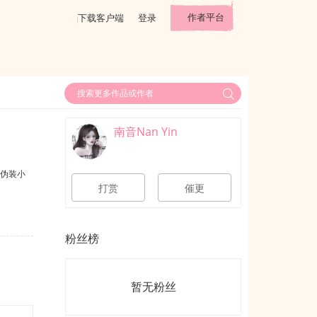
作者平台
下载客户端
登录
南音Nan Yin
迫伪装小
打赏
催更
粉丝榜
暂无粉丝