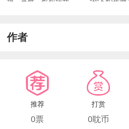
掉，当然，也包括我。……“你不怕热啊
风。苑文迟疑，楞楞的点头，他单薄的身
来”祝余幽怨看着他，冥币拿出，让他附身
作者
回！”想都没想，立马拒绝。苑文抿唇，
气，祝余瞪大眼睛。“你……你丫的，威
回！”祝余气鼓鼓站起身，跑到他身旁，
扬起，飘入冥纸中。
推荐
打赏
0
票
0
耽币