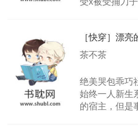
受x被受捅刀
宴：柳折枝你
派，他的任务
飞魄散！第二
一位合适的男
们竟然欺负你
［快穿］漂亮
病，一个个的
宴：要不你跟
上了还是无动
茶不茶
来……“蛇蛇
力跟男主称兄
好，别人都想
间变脸背叛他
绝美哭包乖巧社
堂魔尊……行
的恶事他都对
始终一人新生
位，当日就抢
一个权力滔天
的宿主，但是
神偏执：不许
右男主又报复
个社恐小哭包
腿，把你锁在
个世界了。直
宿主，元宝只
有人养？还有
他说：【您需