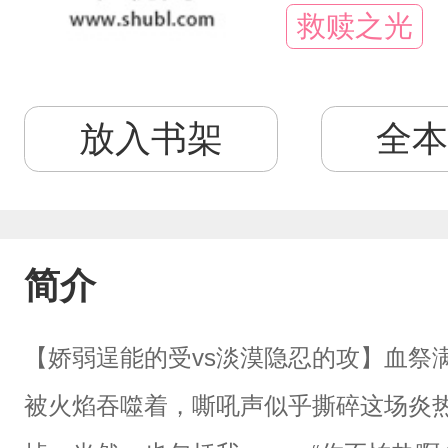
救赎之光
放入书架
全本
简介
【娇弱逞能的受vs淡漠隐忍的攻】血祭
被火焰吞噬着，嘶吼声似乎撕碎这场炎