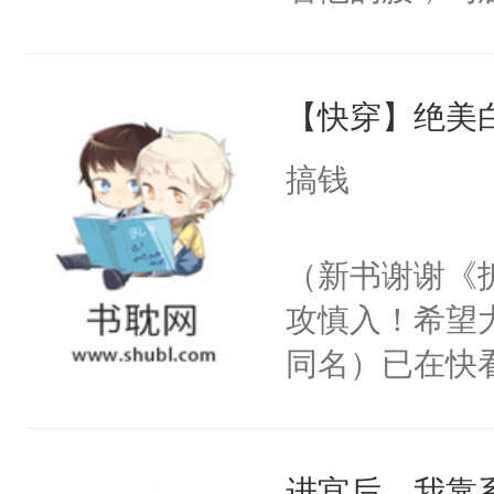
角落，捏着他
尝尝。”当红
【快穿】绝美
来，给老公亲
用力——为你
搞钱
糖专业户，不
（新书谢谢《
攻慎入！希望
同名）已在快
叭！】1V1
统界里面有个
进宫后，我靠