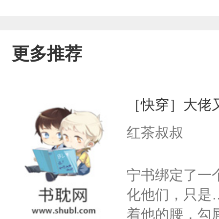
更多推荐
［快穿］大佬
红茶叔叔
宁书绑定了一
化他们，只是
着他的腰，勾