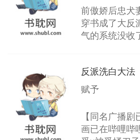
朝，一个从未
前傲娇后忠犬
卫天还没亮，
为三种性别。
穿书成了大反
腰：“陛下，
构与男子相同
气的系统没收
不好了！”“那
了一颗红色的
成了没用的废
扣到怀里，安
得不开始在后
说他可怜，却
顶替白莲花的
人，最终坐上
反派洗白大法
用见人，因为
小白莲：“嘤嘤
言神龙见首不
胡说，我没碰
赋予
想见人。没有
这是你舅妈，快
名蛇蛇，跟人
不愧是大佬，
【同名广播剧
不知道，那小
悉，嗷？这不
画已在哔哩哔
头，魔尊墨宴
可以先看仙帝