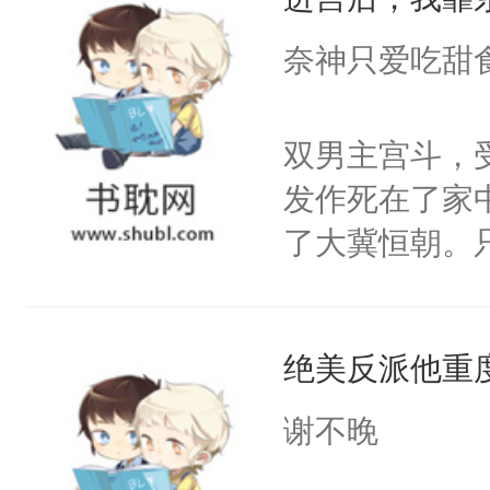
成为所有白莲
I，他们决定
奈神只爱吃甜
学子，莫之阳
莲花可不止有
双男主宫斗，
点脑袋，看着
发作死在了家
常见问题一：
了大冀恒朝。
教科书版：“
己的世界，并
样。”莫之阳
王名为云胤，
母的微笑：“
绝美反派他重
惜被人暗害，
留看着面前这
绝。主神知晓
谢不晚
人，突然醒悟
顾云去到大冀
问题二：废后