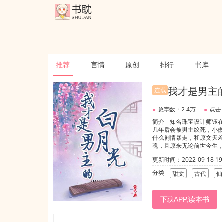
推荐
言情
原创
排行
书库
我才是男主
连载
●
总字数：2.4万
●
点击
简介：知名珠宝设计师钰
几年后会被男主绞死，小
什么剧情暴走，和原文天
魂，且原来无论前世今生
一场梦......
更新时间：2022-09-18 19:
分类：
甜文
古代
仙
下载APP,读本书