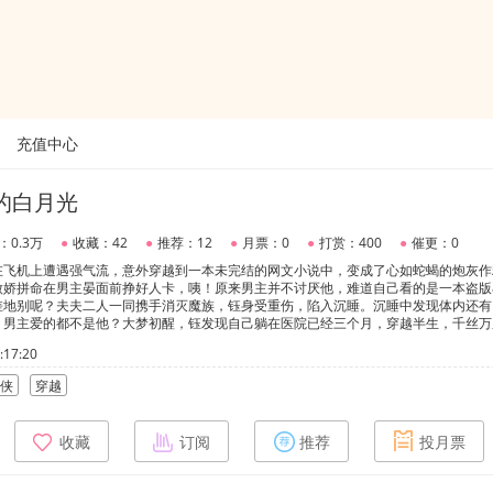
充值中心
的白月光
：0.3万
●
收藏：42
●
推荐：12
●
月票：0
●
打赏：400
●
催更：0
在飞机上遭遇强气流，意外穿越到一本未完结的网文小说中，变成了心如蛇蝎的炮灰作
傲娇拼命在男主晏面前挣好人卡，咦！原来男主并不讨厌他，难道自己看的是一本盗版
差地别呢？夫夫二人一同携手消灭魔族，钰身受重伤，陷入沉睡。沉睡中发现体内还有
，男主爱的都不是他？大梦初醒，钰发现自己躺在医院已经三个月，穿越半生，千丝万
17:20
侠
穿越
收藏
订阅
推荐
投月票