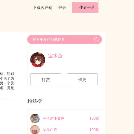
作者平台
下载客户端
登录
宝木鱼
精。想到
小说？为
打赏
催更
另一个灵
虑，竟是
粉丝榜
莫子爱小黄鸭
100币
朵朵白云
100币