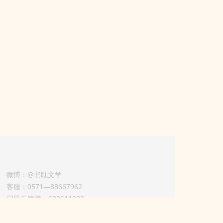
微博：@书耽文学
客服：0571—88667962
问题反馈群：630611933
版权业务联系人-淡风 QQ：
3614922414（加好友请备注合作来意）