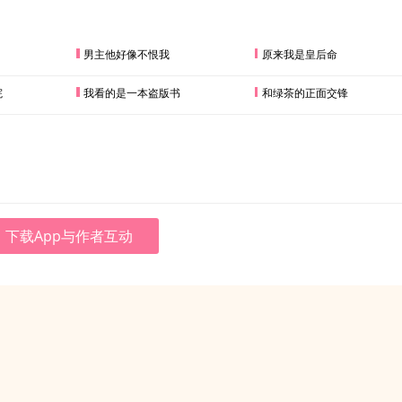
男主他好像不恨我
原来我是皇后命
院
我看的是一本盗版书
和绿茶的正面交锋
下载App与作者互动