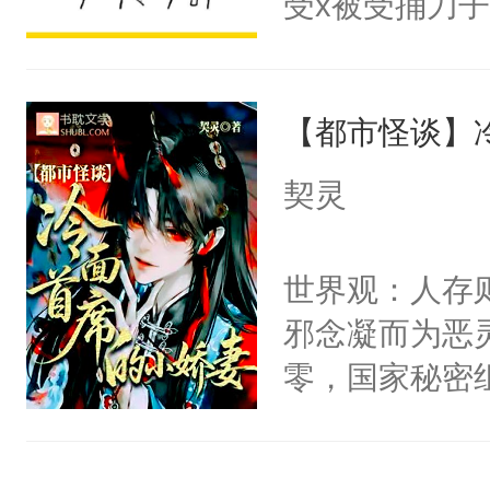
受x被受捅刀
宴：柳折枝你
派，他的任务
飞魄散！第二
一位合适的男
们竟然欺负你
【都市怪谈】
病，一个个的
宴：要不你跟
上了还是无动
契灵
来……“蛇蛇
力跟男主称兄
好，别人都想
间变脸背叛他
世界观：人存
堂魔尊……行
的恶事他都对
邪念凝而为恶
位，当日就抢
一个权力滔天
零，国家秘密
神偏执：不许
右男主又报复
士，以武力、
腿，把你锁在
个世界了。直
界分三性：男
有人养？还有
他说：【您需