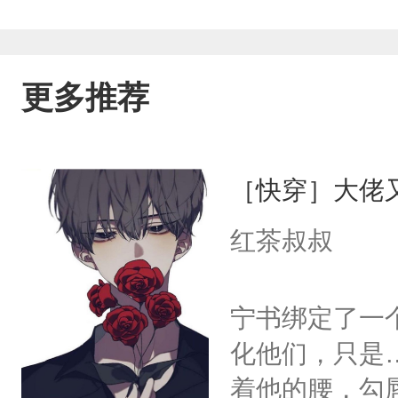
更多推荐
［快穿］大佬
红茶叔叔
宁书绑定了一
化他们，只是
着他的腰，勾