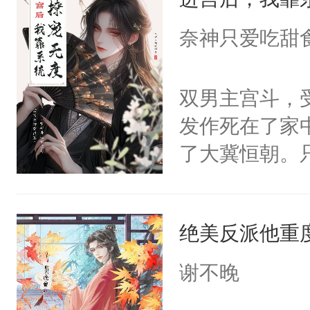
成为所有白莲
I，他们决定
奈神只爱吃甜
学子，莫之阳
莲花可不止有
双男主宫斗，
点脑袋，看着
发作死在了家
常见问题一：
了大冀恒朝。
教科书版：“
己的世界，并
样。”莫之阳
王名为云胤，
母的微笑：“
绝美反派他重
惜被人暗害，
留看着面前这
绝。主神知晓
谢不晚
人，突然醒悟
顾云去到大冀
问题二：废后