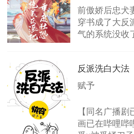
朝，一个从未
前傲娇后忠犬
卫天还没亮，
为三种性别。
穿书成了大反
腰：“陛下，
构与男子相同
气的系统没收
不好了！”“那
了一颗红色的
成了没用的废
扣到怀里，安
得不开始在后
说他可怜，却
顶替白莲花的
人，最终坐上
反派洗白大法
用见人，因为
小白莲：“嘤嘤
言神龙见首不
胡说，我没碰
赋予
想见人。没有
这是你舅妈，快
名蛇蛇，跟人
不愧是大佬，
【同名广播剧
不知道，那小
悉，嗷？这不
画已在哔哩哔
头，魔尊墨宴
可以先看仙帝