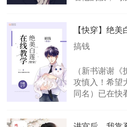
角落，捏着他
尝尝。”当红
【快穿】绝美
来，给老公亲
用力——为你
搞钱
糖专业户，不
（新书谢谢《
攻慎入！希望
同名）已在快
叭！】1V1
统界里面有个
进宫后，我靠