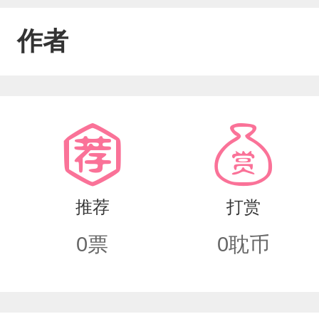
作者
推荐
打赏
0
票
0
耽币