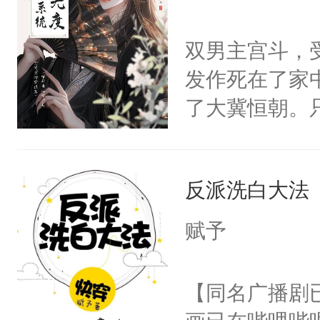
学子，莫之阳
莲花可不止有
双男主宫斗，
点脑袋，看着
发作死在了家
常见问题一：
了大冀恒朝。
教科书版：“
己的世界，并
样。”莫之阳
王名为云胤，
母的微笑：“
反派洗白大法
惜被人暗害，
留看着面前这
绝。主神知晓
赋予
人，突然醒悟
顾云去到大冀
问题二：废后
朝，一个从未
【同名广播剧
卫天还没亮，
为三种性别。