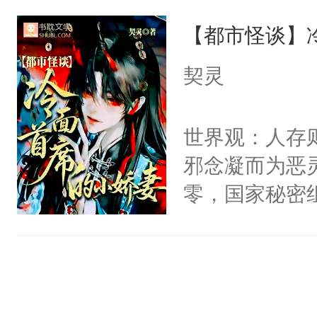
说他可怜，却
他说：【您需
【都市怪谈】
用见人，因为
年，存活下来
言神龙见首不
契灵
再说一遍。】
想见人。没有
世界苟活十年。
名蛇蛇，跟人
世界观：人存
不知道，那小
邪念凝而为恶
头，魔尊墨宴
零，国家秘密
宴：柳折枝你
士，以武力、
飞魄散！第二
界分三性：男
们竟然欺负你
子嗣）。盘龙
宴：要不你跟
孤独成性，被