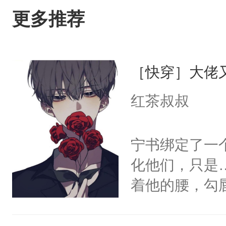
更多推荐
［快穿］大佬
红茶叔叔
宁书绑定了一
化他们，只是
着他的腰，勾
角落，捏着他
尝尝。”当红