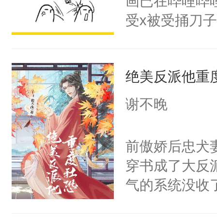
画已在哔哩哔
腰：“陛下，
构与男子相同
受x被受捅刀
不好了！”“那
了一颗红色的
派，他的任务
扣到怀里，安
得不开始在后
一位合适的男
顶替白莲花的
人，最终坐上
绝美反派他重
病，一个个的
小白莲：“嘤嘤
上了还是无动
胡说，我没碰
谢不晚
力跟男主称兄
这是你舅妈，快
间变脸背叛他
不愧是大佬，
前傲娇后忠犬
的恶事他都对
悉，嗷？这不
穿书成了大反
一个权力滔天
可以先看仙帝
气的系统没收
右男主又报复
成了没用的废
个世界了。直