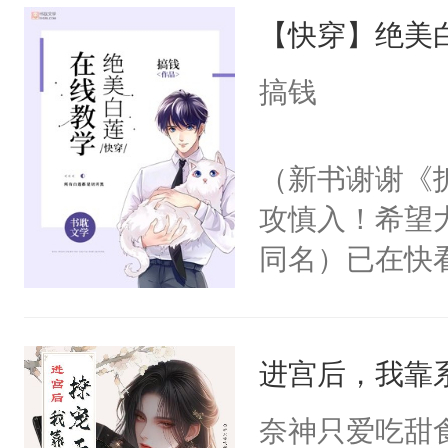
【快穿】绝美
来，给老公亲
用力——为你
搞钱
糖专业户，不
（新书谢谢《
攻慎入！希望
同名）已在快
叭！】1V1
统界里面有个
进宫后，我靠
成为所有白莲
I，他们决定
奈神只爱吃甜