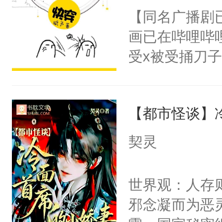
朝，一个从未
【同名广播剧
卫天还没亮，
为三种性别。
画已在哔哩哔
腰：“陛下，
构与男子相同
受x被受捅刀
不好了！”“那
了一颗红色的
派，他的任务
扣到怀里，安
得不开始在后
一位合适的男
顶替白莲花的
人，最终坐上
【都市怪谈】
病，一个个的
小白莲：“嘤嘤
上了还是无动
胡说，我没碰
契灵
力跟男主称兄
这是你舅妈，快
间变脸背叛他
不愧是大佬，
世界观：人存
的恶事他都对
悉，嗷？这不
邪念凝而为恶
一个权力滔天
可以先看仙帝