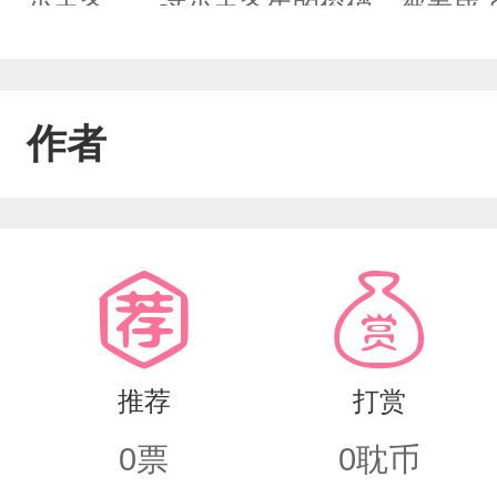
小王爷……这小王爷生的俊俏，被养成
撩拨着他的心……两姓联姻，一堂缔约
灼，宜室宜家；卜他年瓜瓞绵绵，尔昌
作者
叶之盟，载明鸳谱。——民国婚书人物介
高:190爱人:南十安朋友:温枫闽南十
身高:170爱人:秦北堂
推荐
打赏
0
票
0
耽币