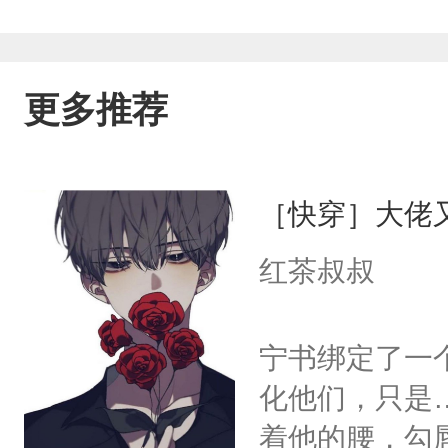
更多推荐
［快穿］大佬
红茶叔叔
宁书绑定了一
化他们，只是
着他的腰，勾