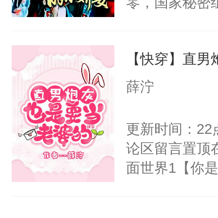
零，国家秘密
右男主又报复
士，以武力、
个世界了。直
界分三性：男
他说：【您需
【快穿】直男
子嗣）。盘龙
年，存活下来
孤独成性，被
薛泞
再说一遍。】
貌美送花郎，
世界苟活十年。
嘴硬心软、宠
更新时间：2
他才发现：他的
论区留言置顶
氓，本体是全
面世界1【你
来想逗逗人类
长大的竹马，
到油盐不进。
抢了你要给竹
本来只想成家