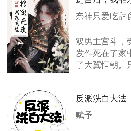
成为所有白莲
I，他们决定
奈神只爱吃甜
学子，莫之阳
莲花可不止有
双男主宫斗，
点脑袋，看着
发作死在了家
常见问题一：
了大冀恒朝。
教科书版：“
己的世界，并
样。”莫之阳
王名为云胤，
母的微笑：“
反派洗白大法
惜被人暗害，
留看着面前这
绝。主神知晓
赋予
人，突然醒悟
顾云去到大冀
问题二：废后