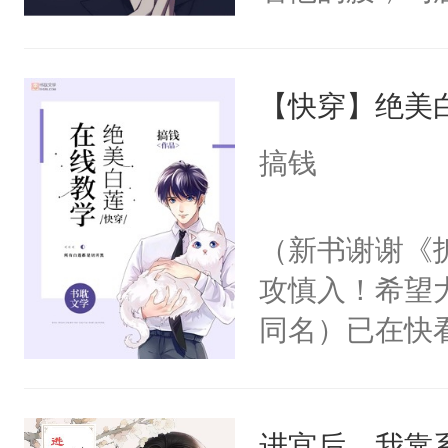
角落，捏着他
尝尝。”当红
【快穿】绝美
来，给老公亲
用力——为你
搞钱
糖专业户，不
（新书谢谢《
攻慎入！希望
同名）已在快
叭！】1V1
统界里面有个
进宫后，我靠