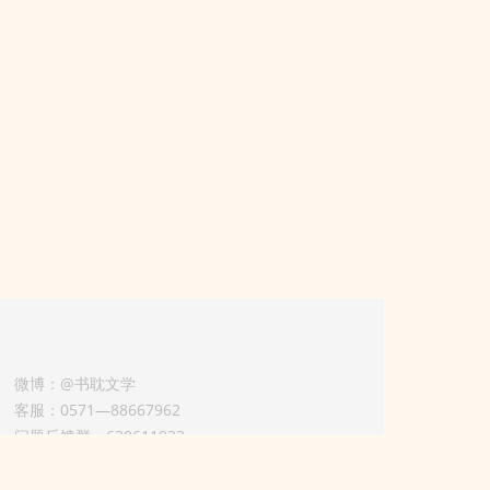
微博：@书耽文学
客服：0571—88667962
问题反馈群：630611933
版权业务联系人-淡风 QQ：
3614922414（加好友请备注合作来意）