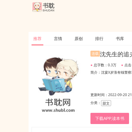
推荐
言情
原创
排行
书库
沈先生的追
连载
●
总字数：0.3万
●
点击
简介：沈宴X岁淮有钱警
更新时间：2022-09-20 21:
分类：
甜文
下载APP,读本书