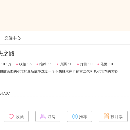
充值中心
夫之路
：0.1万
●
收藏：6
●
推荐：1
●
月票：0
●
打赏：0
●
催更：0
察和最温柔的小淮的最新故事沈宴一个不想继承家产的富二代和从小培养的老婆
47:07
收藏
订阅
推荐
投月票