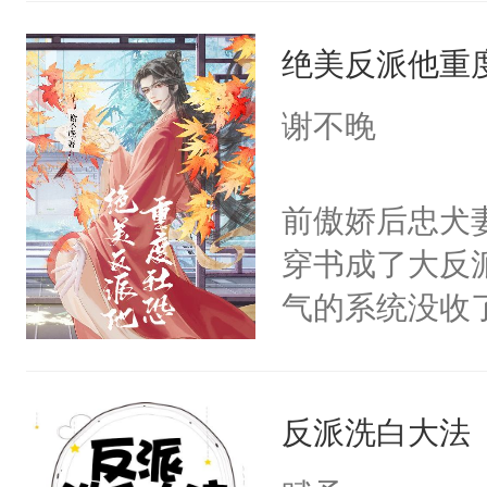
统界里面有个
绝美反派他重
成为所有白莲
I，他们决定
谢不晚
学子，莫之阳
莲花可不止有
前傲娇后忠犬
点脑袋，看着
穿书成了大反
常见问题一：
气的系统没收
教科书版：“
成了没用的废
样。”莫之阳
说他可怜，却
母的微笑：“
反派洗白大法
用见人，因为
留看着面前这
言神龙见首不