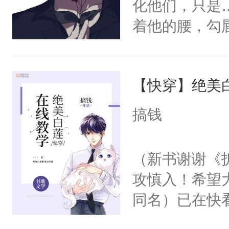
化他们，只是
着他的腰，勾
角落，捏着他
尝尝。”当红
【快穿】绝美
来，给老公亲
用力——为你
搞钱
糖专业户，不
（新书谢谢《
攻慎入！希望
同名）已在快
叭！】1V1