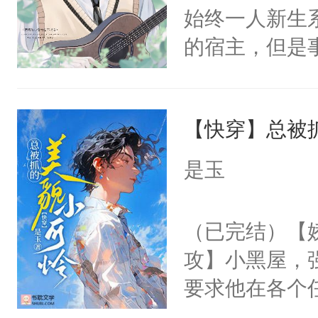
的恶事他都对
悉，嗷？这不
始终一人新生
位，当日就抢
一个权力滔天
可以先看仙帝
的宿主，但是
神偏执：不许
右男主又报复
个社恐小哭包
腿，把你锁在
个世界了。直
宿主，元宝只
有人养？还有
他说：【您需
【快穿】总被
你，打他一巴
种威胁手段没
年，存活下来
右脸欠踹$￥#
他是社恐，墨
是玉
再说一遍。】
白嫩嫩一看就
哄：祖宗，求
世界苟活十年。
前，抬手摸了
不出去啊……1
（已完结）【
句：“魂淡！”元
攻】小黑屋，
血：可爱，想
要求他在各个
阴恻恻的看着
世界，他任务