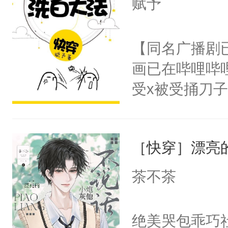
赋予
人，突然醒悟
想见人。没有
问题二：废后
名蛇蛇，跟人
【同名广播剧
卫天还没亮，
不知道，那小
画已在哔哩哔
腰：“陛下，
头，魔尊墨宴
受x被受捅刀
不好了！”“那
宴：柳折枝你
派，他的任务
扣到怀里，安
飞魄散！第二
一位合适的男
顶替白莲花的
们竟然欺负你
［快穿］漂亮
病，一个个的
小白莲：“嘤嘤
宴：要不你跟
上了还是无动
胡说，我没碰
茶不茶
来……“蛇蛇
力跟男主称兄
这是你舅妈，快
好，别人都想
间变脸背叛他
不愧是大佬，
绝美哭包乖巧社
堂魔尊……行