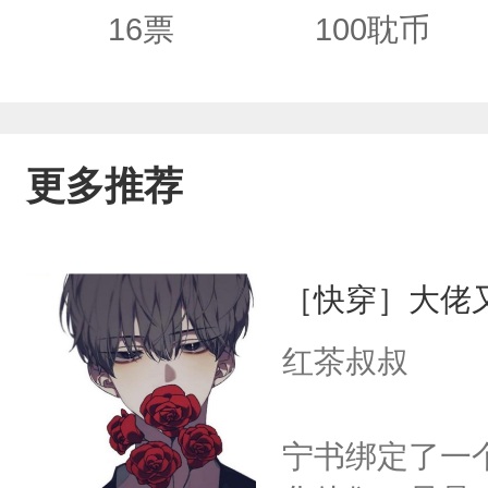
16
票
100
耽币
更多推荐
［快穿］大佬
红茶叔叔
宁书绑定了一