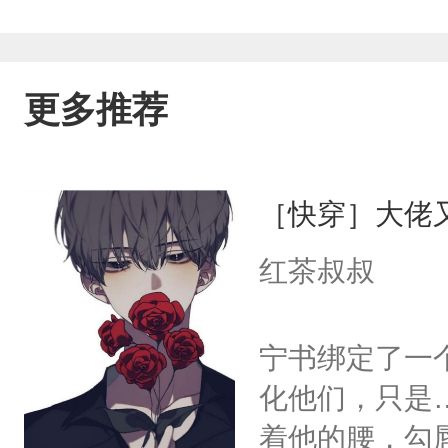
更多推荐
［快穿］大佬
红茶叔叔
宁书绑定了一
化他们，只是
着他的腰，勾