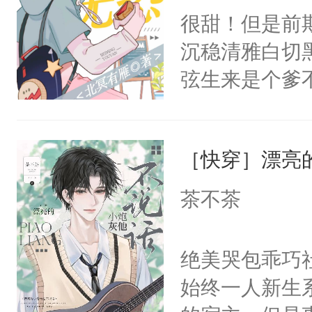
坠落神界的元
很甜！但是前
卫天还没亮，
冷漠，更是他
沉稳清雅白切黑
腰：“陛下，
回，他仍记得
弦生来是个爹
不好了！”“那
不来师尊一句
揽，也没抱多
扣到怀里，安
人，杀不得，
到某天，江揽
顶替白莲花的
骄纵和死缠烂
［快穿］漂亮
试。”“陆弦，
小白莲：“嘤嘤
人。梁允闯祸
懂江揽的意图
胡说，我没碰
茶不茶
命去填。梁允
打这个明天脚
这是你舅妈，快
敌，他撒泼打
成功进化为“
不愧是大佬，
绝美哭包乖巧社
马耍赖上位，
干干净净。最
悉，嗷？这不
始终一人新生
贴成一对门神
揽，不行咱们
可以先看仙帝