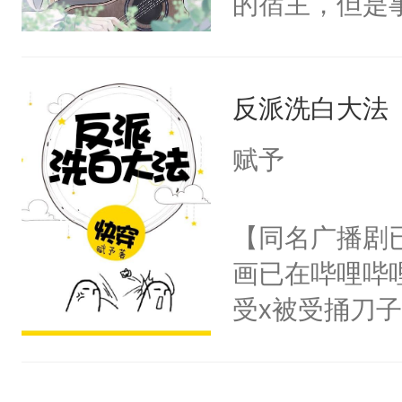
的宿主，但是
别人老婆翻旧
揽：“……”
个社恐小哭包
世旧账。步六
的每一年，江
宿主，元宝只
板二十文一张
还揣了崽儿。
反派洗白大法
你，打他一巴
不时带回家。
过，他眼睁睁
右脸欠踹$￥#
赋予
点变得冰冷。
白嫩嫩一看就
含有生子攻不
前，抬手摸了
【同名广播剧
差逻辑废，心
句：“魂淡！”元
画已在哔哩哔
血：可爱，想
受x被受捅刀
阴恻恻的看着
派，他的任务
招惹我的，你
一位合适的男
点头：“你自