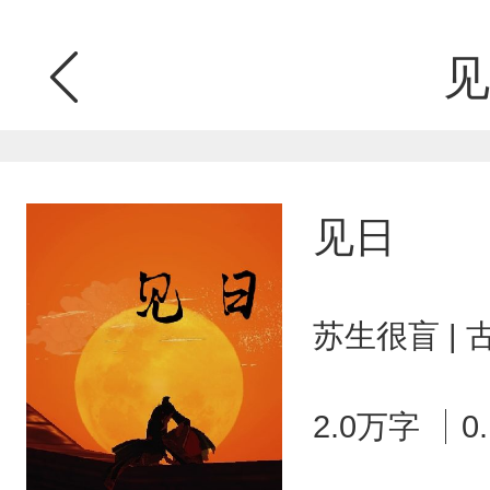
见
见日
苏生很盲 |
2.0万字
0