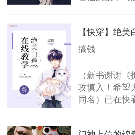
角落，捏着他
尝尝。”当红
【快穿】绝美
来，给老公亲
用力——为你
搞钱
糖专业户，不
（新书谢谢《
攻慎入！希望
同名）已在快
叭！】1V1
统界里面有个
门神上位的锦