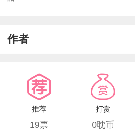
明。
作者
推荐
打赏
19
票
0
耽币