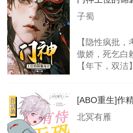
成为所有白莲
I，他们决定
子蜀
学子，莫之阳
莲花可不止有
【隐性疯批，
点脑袋，看着
傲娇，死乞白
常见问题一：
【年下，双洁
教科书版：“
渣，梁允没日
样。”莫之阳
的骨头架子。
母的微笑：“
[ABO重生]
肉复生，和梁
留看着面前这
为大周前朝驸
北冥有雁
人，突然醒悟
被梁允一箭穿
问题二：废后