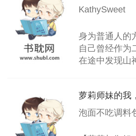
爱。”仙帝沉
KathySweet
不了情的枷锁
仙女来背锅。
一气之下将魔
身为普通人的
终的选择。2
自己曾经作为
家族限制，直
在途中发现山
命运的齿轮开
劫，在往后的
剑法。不知这
那天，有个师
萝莉师妹的我
澜却一脸疑惑
泡面不吃调料
啊。”3.丹霓
九重天。却哪