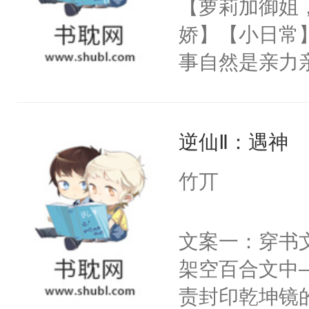
【萝莉加御姐
反目成仇。丹
娇】【小日常
根。她的眼中
事自然是亲力
爱慕沈芸澜看
这哪里是招生，
说，你别太爱了
宗的未来啊。
逆仙Ⅱ：遇神
无比上心的啊
重要的是，身材
竹丌
我看眼前这个
文案一：穿书
架空百合文中
责封印乾坤镜