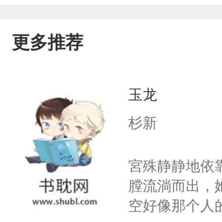
更多推荐
玉龙
杉新
宮殊静静地依
膛流淌而出，
空好像那个人