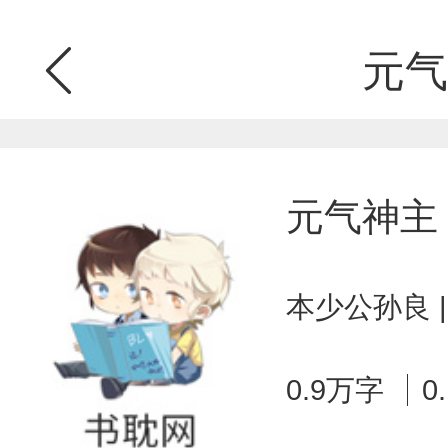
元气
元气神主
本少公孙良 
0.9万字
0