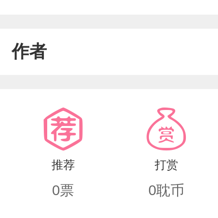
作者
推荐
打赏
0
票
0
耽币