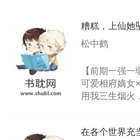
然，一只拍打
出疲惫的双手
糟糕，上仙她
使劲，蝴蝶近
随着宮殊的体
松中鹤
少时与她相逢
脸上依旧挂着
【前期一强一
防的爱情，天
可爱相府嫡女
可到头来她终
用我三生烟火
吹拂而过，香
情，亦是我现
扬，翩翩起舞
稳的上仙丹霓
殊的指尖。清
在各个世界充
的恋爱脑。丹
动，这一世她