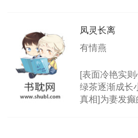
羽族被剥夺神
世。昔日的云
凤灵长离
主之位的风伊
烟，二人相识
有情燕
世，天界昔日
归，大限将至
[表面冷艳实
义，风伊舍身
绿茶逐渐成长
千钧一发之际
真相]为妻发
而退。大战过
两百年的元婴
案二：纾起穿
妻，我只是他
厨子。机缘巧
替身。我这个