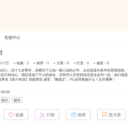
充值中心
世
0.1万
●
收藏：5
●
推荐：3
●
月票：0
●
打赏：0
●
催更：0
动过心，但十七岁那年，他看到了让他一眼心动的少年，从此就是许多年的恩恩怨怨。
白自己的内心。因此造成了不少的误会，但有些人兜兜转转还是会走到一起，他们就是
直男攻【简介有误】危险警告:虐受，“脑残文”。PS:还愣着做什么？点开看啊！
36:08
现代
都市
收藏
订阅
推荐
投月票