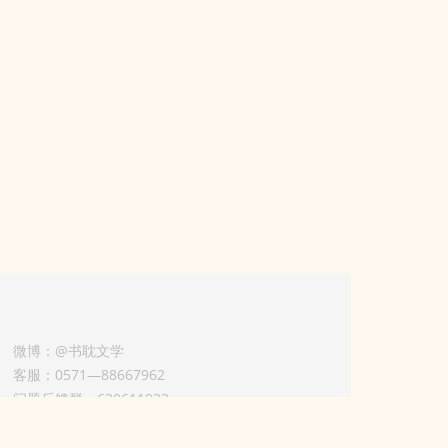
微博：@书耽文学
客服：0571—88667962
问题反馈群：630611933
版权业务联系人-淡风 QQ：
3614922414（加好友请备注合作来意）