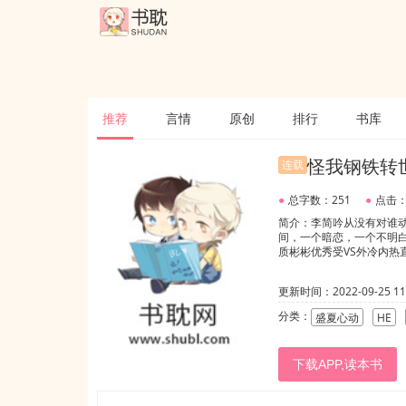
推荐
言情
原创
排行
书库
怪我钢铁转
连载
●
总字数：251
●
点击：
简介：李简吟从没有对谁
间，一个暗恋，一个不明
质彬彬优秀受VS外冷内热
更新时间：2022-09-25 11:
分类：
盛夏心动
HE
下载APP,读本书