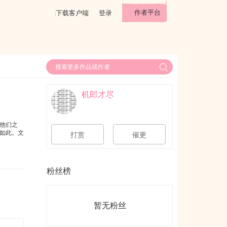
作者平台
下载客户端
登录
机郎才尽
他们之
如此。文
打赏
催更
粉丝榜
暂无粉丝