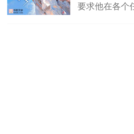
氓，本体是全
要求他在各个
来想逗逗人类
世界，他任务
到油盐不进。
对劲……患有
本来只想成家
床上搂抱住他
只对他温柔。
的影帝弯腰凑
至恶鬼神×冷
吻：“你这样
善；他是冷，
作响。美丽的
只为你，守尽
的他的身上…
你，才拥有家
照简介顺序来
人×最强鬼神
名：名字是玉
者文风写实派
群2:74373
奇的宝子们误