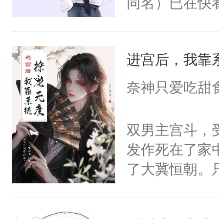
同名）已在快
叭！】1V1
统界里面有个
进宫后，我靠
成为所有白莲
I，他们决定
奈神只爱吃甜
学子，莫之阳
莲花可不止有
双男主宫斗，
点脑袋，看着
发作死在了家
常见问题一：
了大冀恒朝。
教科书版：“
己的世界，并
样。”莫之阳
王名为云胤，
母的微笑：“