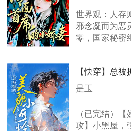
间变脸背叛他
不愧是大佬，
世界观：人存
的恶事他都对
悉，嗷？这不
邪念凝而为恶
一个权力滔天
可以先看仙帝
零，国家秘密
右男主又报复
士，以武力、
个世界了。直
界分三性：男
他说：【您需
【快穿】总被
子嗣）。盘龙
年，存活下来
孤独成性，被
是玉
再说一遍。】
貌美送花郎，
世界苟活十年。
嘴硬心软、宠
（已完结）【
他才发现：他的
攻】小黑屋，