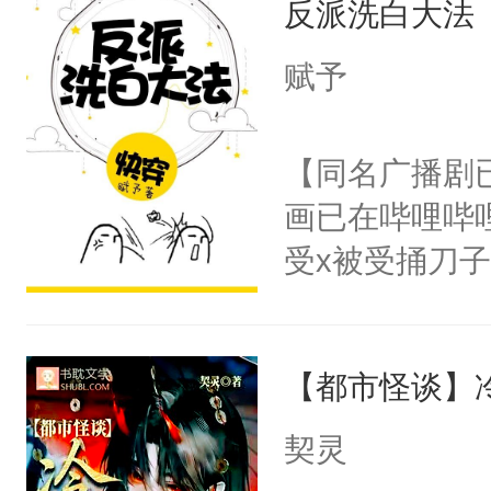
反派洗白大法
惜被人暗害，
留看着面前这
绝。主神知晓
赋予
人，突然醒悟
顾云去到大冀
问题二：废后
朝，一个从未
【同名广播剧
卫天还没亮，
为三种性别。
画已在哔哩哔
腰：“陛下，
构与男子相同
受x被受捅刀
不好了！”“那
了一颗红色的
派，他的任务
扣到怀里，安
得不开始在后
一位合适的男
顶替白莲花的
人，最终坐上
【都市怪谈】
病，一个个的
小白莲：“嘤嘤
上了还是无动
胡说，我没碰
契灵
力跟男主称兄
这是你舅妈，快