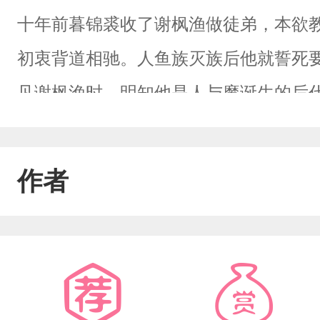
十年前暮锦裘收了谢枫渔做徒弟，本欲
初衷背道相驰。人鱼族灭族后他就誓死
见谢枫渔时，明知他是人与魔诞生的后
无助，那么...像自己当初的样子。当
自己也不知道为什么，当时明明是想帮
作者
丹的谢枫渔堕入魔道，扰乱三界。暮锦
众仙师围剿魔族，本以为自己已经下定决心
样子，自己心如刀割一般，终…是下不
如珍宝，为何你总是要激怒我。你在乎