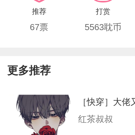
里只能有我。
推荐
打赏
67
票
5563
耽币
更多推荐
［快穿］大佬
红茶叔叔