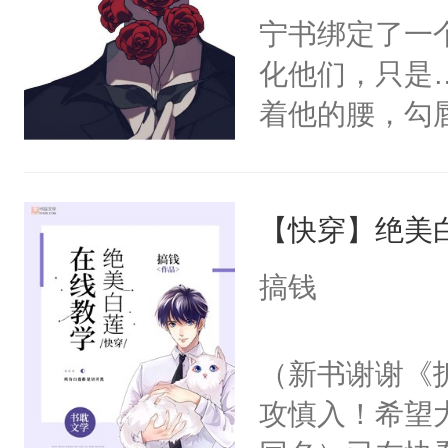
宁书绑定了一
化他们，只是
着他的腰，勾
角落，捏着他
尝尝。”当红
【快穿】绝美
来，给老公亲
用力——为你
搞钱
糖专业户，不
（新书谢谢《
攻慎入！希望