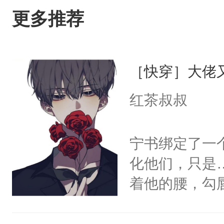
更多推荐
［快穿］大佬
红茶叔叔
宁书绑定了一
化他们，只是
着他的腰，勾
角落，捏着他
尝尝。”当红