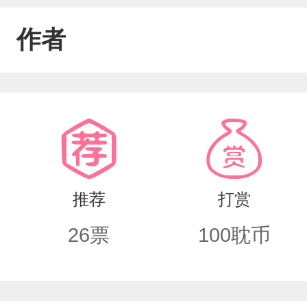
作者
推荐
打赏
26
票
100
耽币