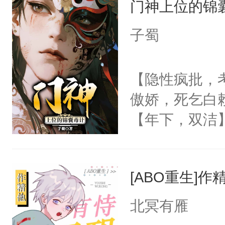
门神上位的锦
惜被人暗害，
留看着面前这
绝。主神知晓
子蜀
人，突然醒悟
顾云去到大冀
问题二：废后
朝，一个从未
【隐性疯批，
卫天还没亮，
为三种性别。
傲娇，死乞白
腰：“陛下，
构与男子相同
【年下，双洁
不好了！”“那
了一颗红色的
渣，梁允没日
扣到怀里，安
得不开始在后
的骨头架子。
顶替白莲花的
人，最终坐上
[ABO重生]
肉复生，和梁
小白莲：“嘤嘤
为大周前朝驸
胡说，我没碰
北冥有雁
被梁允一箭穿
这是你舅妈，快