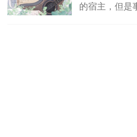
揽，不行咱们
的宿主，但是
别人老婆翻旧
揽：“……”
个社恐小哭包
世旧账。步六
的每一年，江
宿主，元宝只
板二十文一张
还揣了崽儿。
你，打他一巴
不时带回家。
过，他眼睁睁
右脸欠踹$￥#
点变得冰冷。
白嫩嫩一看就
含有生子攻不
前，抬手摸了
差逻辑废，心
句：“魂淡！”元
血：可爱，想
阴恻恻的看着
招惹我的，你