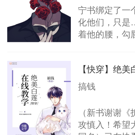
宁书绑定了一
化他们，只是
着他的腰，勾
角落，捏着他
尝尝。”当红
【快穿】绝美
来，给老公亲
用力——为你
搞钱
糖专业户，不
（新书谢谢《
攻慎入！希望