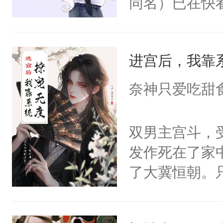
同名）已在快
叭！】1V1
统界里面有个
进宫后，我靠
成为所有白莲
I，他们决定
奈神只爱吃甜
学子，莫之阳
莲花可不止有
双男主宫斗，
点脑袋，看着
发作死在了家
常见问题一：
了大冀恒朝。
教科书版：“
己的世界，并
样。”莫之阳
王名为云胤，
母的微笑：“