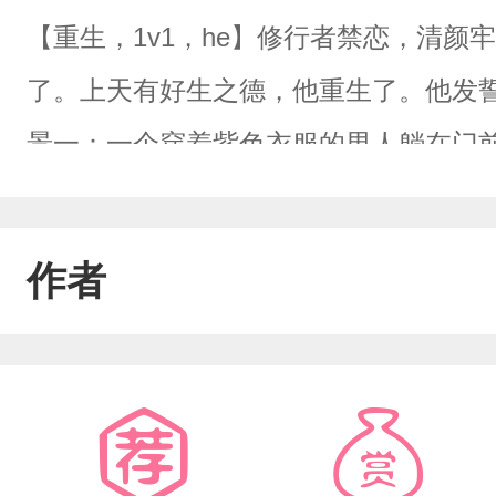
【重生，1v1，he】修行者禁恋，清
了。上天有好生之德，他重生了。他发
景一：一个穿着紫色衣服的男人躺在门
碗面条端给小徒弟。“来，端给那个躺地
以，师尊只能做给我吃！”场景二：紫色
作者
反感。他凑到清颜的面前说：“仙尊，我
来做围脖。小狐狸扑在他的身上：“仙尊
清颜的大徒弟见狐妖缠着师尊非要嫁给
腰：“大胆小妖，岂容你放肆。”清颜拍