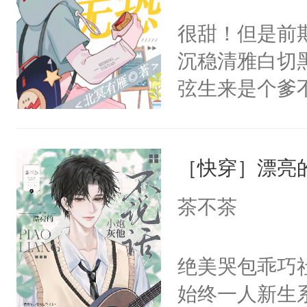
坠落神界的元
不愧是大佬，
很甜！但是前
冷漠，更是他
悉，嗷？这不
沉稳清雅白切黑
回，他仍记得
可以先看仙帝
弦生来是个爹
不来师尊一句
揽，也没抱多
人，杀不得，
到某天，江揽
骄纵和死缠烂
［快穿］漂亮
试。”“陆弦，
人。梁允闯祸
懂江揽的意图
茶不茶
命去填。梁允
打这个明天脚
敌，他撒泼打
成功进化为“
绝美哭包乖巧社
马耍赖上位，
干干净净。最
始终一人新生
贴成一对门神