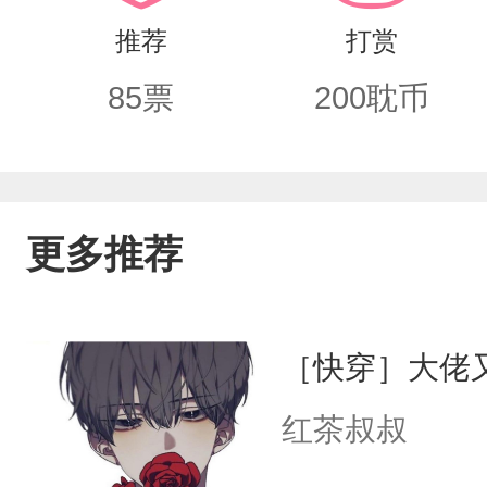
物也想沾染？！”场景四：魔尊一把捞起
推荐
打赏
尊趴在清颜的身上，“我们相识一场，你
85
票
200
耽币
在为师尊是谁的打得不可开交，被大徒弟
其实我也喜欢你。”清颜：“？”就连清
表示出了爱慕的情绪。——清颜：系统
更多推荐
［快穿］大佬
红茶叔叔