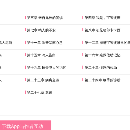
第三章 来自兄长的警惕
第四章 我是，宇智波斑
第七章 鸣人的不安
第八章 初见暗部卡卡西
鸣人尾随
第十一章 险些暴露心意
第十二章 掉进宇智波堆里的
离
第十五章 鸣人告白
第十六章 窥探佐助记忆
量
第十九章 抹去鸣人的记忆
第二十章 愤怒的佐助
人
第二十三章 病房交谈
第二十四章 纲手的诊断
第二十七章 逃避
下载App与作者互动