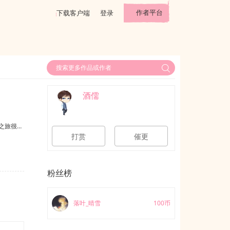
作者平台
下载客户端
登录
酒儒
之旅很…
打赏
催更
粉丝榜
落叶_晴雪
100币