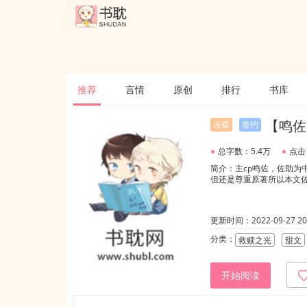
推荐
言情
原创
排行
书库
【鸣佐
连载
签约
●
总字数：5.4万
●
点击
简介：主cp鸣佐，佐助为
但还是尊重原著所以本文
更新时间：2022-09-27 20:
分类：
救赎之光
甜文
开始阅读