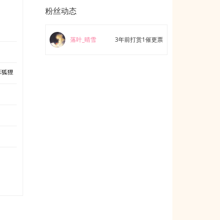
粉丝动态
落叶_晴雪
3年前打赏1催更票
笨狐狸