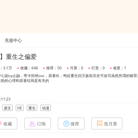
充值中心
】重生之偏爱
：3.1万
●
收藏：648
●
推荐：50
●
月票：0
●
打赏：0
●
催更：1
中心副cp止鼬，带卡拒绝ooc，原著向，鸣佐重生回灭族前历史可改写虽然所谓的赎罪
佐助的心理和原著结局是有关的
11:23
虐文
HE
重生
动漫
收藏
订阅
推荐
投月票