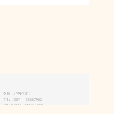
微博：@书耽文学
客服：0571—88667962
问题反馈群：630611933
版权业务联系人-淡风 QQ：