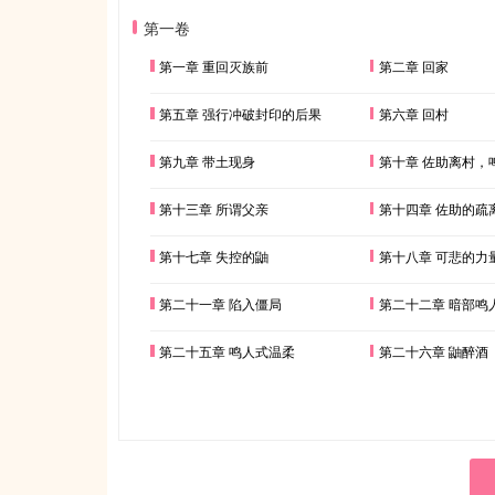
第一卷
第一章 重回灭族前
第二章 回家
第五章 强行冲破封印的后果
第六章 回村
第九章 带土现身
第十章 佐助离村，
第十三章 所谓父亲
第十四章 佐助的疏
第十七章 失控的鼬
第十八章 可悲的力
第二十一章 陷入僵局
第二十二章 暗部鸣
第二十五章 鸣人式温柔
第二十六章 鼬醉酒