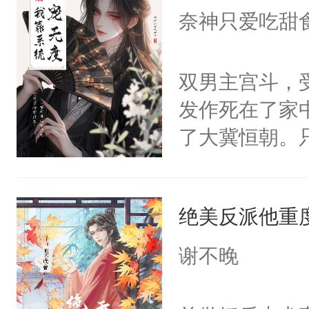
I，他们决定
奈神只爱吃甜
学子，莫之阳
莲花可不止有
双男主宫斗，
点脑袋，看着
发作死在了家
常见问题一：
了大冀恒朝。
教科书版：“
己的世界，并
样。”莫之阳
王名为云胤，
母的微笑：“
绝美反派他重
惜被人暗害，
留看着面前这
绝。主神知晓
谢不晚
人，突然醒悟
顾云去到大冀
问题二：废后
朝，一个从未