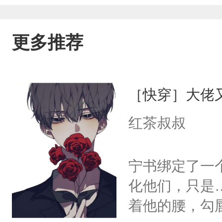
更多推荐
［快穿］大佬
红茶叔叔
宁书绑定了一
化他们，只是
着他的腰，勾