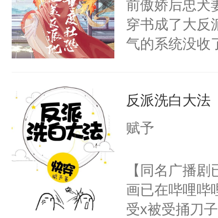
前傲娇后忠犬
卫天还没亮，
为三种性别。
穿书成了大反
腰：“陛下，
构与男子相同
气的系统没收
不好了！”“那
了一颗红色的
成了没用的废
扣到怀里，安
得不开始在后
说他可怜，却
顶替白莲花的
人，最终坐上
反派洗白大法
用见人，因为
小白莲：“嘤嘤
言神龙见首不
胡说，我没碰
赋予
想见人。没有
这是你舅妈，快
名蛇蛇，跟人
不愧是大佬，
【同名广播剧
不知道，那小
悉，嗷？这不
画已在哔哩哔
头，魔尊墨宴
可以先看仙帝
受x被受捅刀