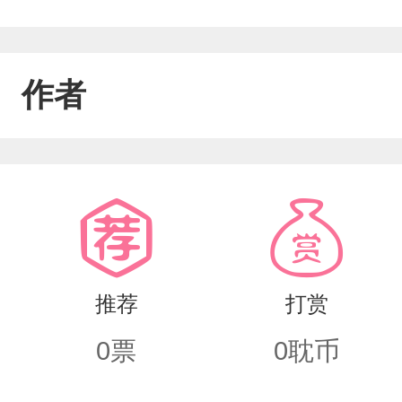
作者
推荐
打赏
0
票
0
耽币