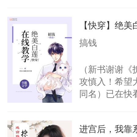
角落，捏着他
尝尝。”当红
【快穿】绝美
来，给老公亲
用力——为你
搞钱
糖专业户，不
（新书谢谢《
攻慎入！希望
同名）已在快
叭！】1V1
统界里面有个
进宫后，我靠
成为所有白莲