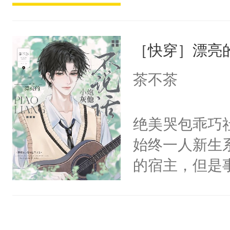
宴：柳折枝你
派，他的任务
飞魄散！第二
一位合适的男
们竟然欺负你
［快穿］漂亮
病，一个个的
宴：要不你跟
上了还是无动
茶不茶
来……“蛇蛇
力跟男主称兄
好，别人都想
间变脸背叛他
绝美哭包乖巧社
堂魔尊……行
的恶事他都对
始终一人新生
位，当日就抢
一个权力滔天
的宿主，但是
神偏执：不许
右男主又报复
个社恐小哭包
腿，把你锁在
个世界了。直
宿主，元宝只
有人养？还有
他说：【您需
你，打他一巴
种威胁手段没