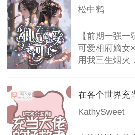
无猜。传统的
松中鹤
不了情的枷锁
进心里好几年
放在心里好几年
【前期一强一
么？”徐薇薇
可爱相府嫡女
用我三生烟火
情，亦是我现
稳的上仙丹霓
在各个世界充
的恋爱脑。丹
爱。”仙帝沉
KathySweet
仙女来背锅。
一气之下将魔