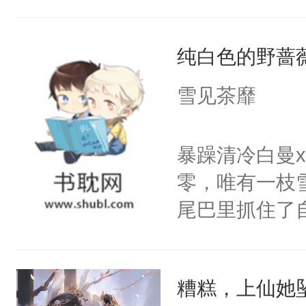
然，一只拍打
出疲惫的双手
纯白色的野蔷
使劲，蝴蝶近
随着宮殊的体
雪见茶靡
少时与她相逢
脸上依旧挂着
暴躁清冷白曼
防的爱情，天
零，唯有一枝
可到头来她终
尾巴里抓住了
吹拂而过，香
密。”喝醉酒
扬，翩翩起舞
闪烁着泪花。
殊的指尖。清
糟糕，上仙她
美好爱情，唯
动，这一世她