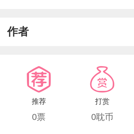
作者
推荐
打赏
0
票
0
耽币