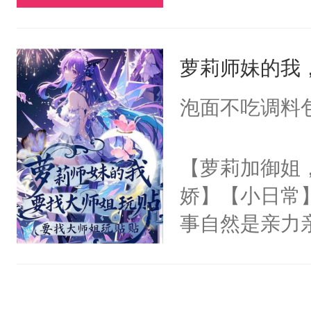
即使大摇大摆
说，你别太爱了
觉。直到一个
萝莉师妹的我
来身处一个恋
道的背景板N
泡面不吃调料
女主角，即将
飞的爱情故事
【萝莉加御姐
丽丝，让她远
娇】【小日常
之手，导致故
事自然是亲力
心热狐狸×白
这哪里是招生，
丝T，别站错
宗的未来啊。
无比上心的啊