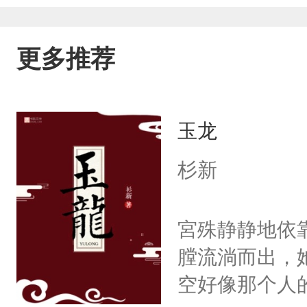
更多推荐
玉龙
杉新
宮殊静静地依
膛流淌而出，
空好像那个人