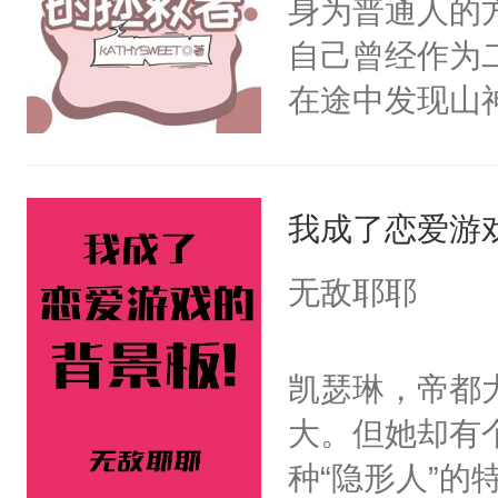
身为普通人的
终的选择。2
自己曾经作为
家族限制，直
在途中发现山
命运的齿轮开
劫，在往后的
剑法。不知这
那天，有个师
我成了恋爱游
澜却一脸疑惑
无敌耶耶
啊。”3.丹霓
九重天。却哪
凯瑟琳，帝都
反目成仇。丹
大。但她却有
根。她的眼中
种“隐形人”
爱慕沈芸澜看