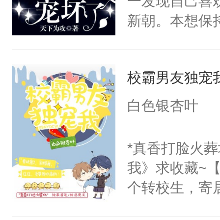
一发现自己喜
就干善良受攻
便释放出信息
新朝。本想保
攻，可能开头
要骗我？”导
他动手动脚，
能虐），追妻
心喜欢你的，
徐新朝不承认
主旨还是甜甜
才知道自己的
校霸男友独宠
镳，断绝联系
观众老爷有钱
对我说的那些
新室友的名字
白色银杏叶
活略苦，需加
为什么会是您
门，时一愣了
合法。】
男人的信息素
了，徐新朝怎
*真香打脸火
开始。”楚辞
好哥们了？”
我》求收藏~
骗我，嗯？”“
只对你一个人
个转校生，寄
计较。只要你
你……”【弯不
友。他尽力让
你。”男人拿
【甜到昏厥，1