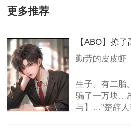
更多推荐
【ABO】撩
勤劳的皮皮虾
生子。有二胎
骗了一万块…
与】…”楚辞
与】，害得他
是楚辞只好找到