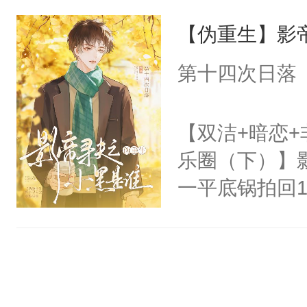
习，想平平安
骗男人的承诺。
【伪重生】影
在路过走廊时
的对一个女生
第十四次日落
他心脏的悸动
凉水：“你脸
【双洁+暗恋+
吧？！”“有病
乐圈（下）】
霸的次数却越
一平底锅拍回
唯诺诺的人就
系的对象是男的
就是狗！”后
之下，苟富贵
哄——“汪汪
婚惨况，他制
不好?”
逃，“他”追