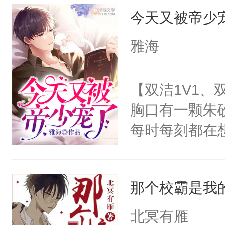
今天又被帝少
和对方展开一
对方的课，借
雅海
我的信息素是
一个闻。”之后
【双洁1V1
师，我在发Q
胸口有一颗朱
哥，帮帮我…
每时每刻都在
可以忍，因为
月光。可他却
吗？锁骨呢？
他！=====
公，等我们见
那个校霸是我
亲亲，总是会
于，人渣Eni
他，毫不留情
北冥有雁
了一对一的腿