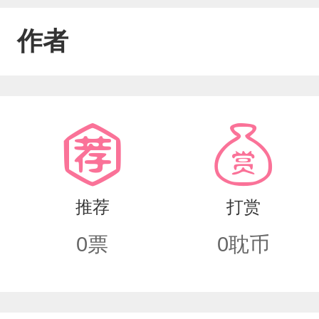
作者
推荐
打赏
0
票
0
耽币