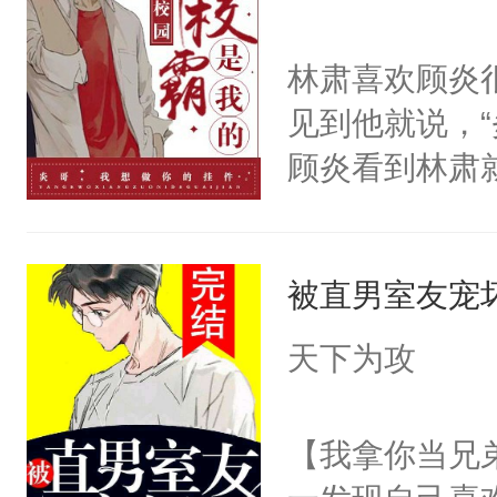
招招手，用最
此同时，楚辞
腿给你坐！”季
林肃喜欢顾炎
也越来越不对
季阳这辈子，
见到他就说，
话，“楚辞，
这辈子，只宠
顾炎看到林肃
辞：“？？莫？
亦承X季阳（
每秒拿着刀子
你。”楚辞：“
【副CP】沈
迹，但他最接
高冷还嫌弃我
贱货炸毛受）
被直男室友宠
个得此生此世
天，楚辞如愿
镖攻X富家公
地想着。“听说
——“给宝贝
天下为攻
不是很正常吗
的说了一句“
怪了。”顾炎
吧？”就把男
【我拿你当兄
儿！”爱而微
器，直接从教