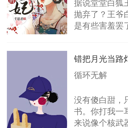
据说堂堂白狐
炆对自己始终
抛弃了？王爷
最后关头帮赵
是有些害羞罢
个凡人屁股后
沚表示这是爱
错把月光当路
想，需得寸步
想往哪里跑呢
循环无解
的绍君，附耳
的夫人，你倒
没有傻白甜，
手投降，说：
书。你打我一
我背后拿开？”
来说像个核武