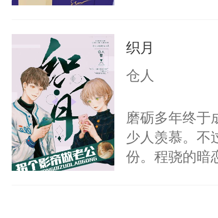
的万能口袋。
命奔上去，靠
织月
仓人
磨砺多年终于
少人羡慕。不
份。程骁的暗
候，程老爷子
人一定不要对
纪人看着保守