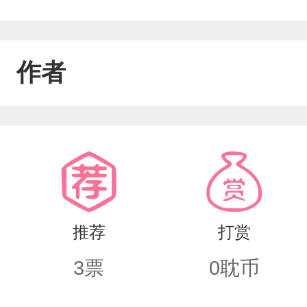
作者
推荐
打赏
3
票
0
耽币