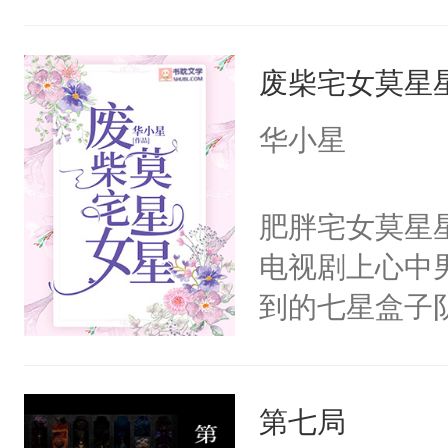
嘴他才知道，
界，既然之前
废柴宅女莫星
义，他决定参
凌，帮助女主
华小星
按自己的理解
有血缘的弟弟
肥胖宅女莫星
不喜欢我，是
电视剧上心中
意的校霸学生
到的七星盒子
其实我也可以
全侯之女武流
这是因为什么
魄打碎，意外
的。本文是万
第七局
重生，莫星星
美。