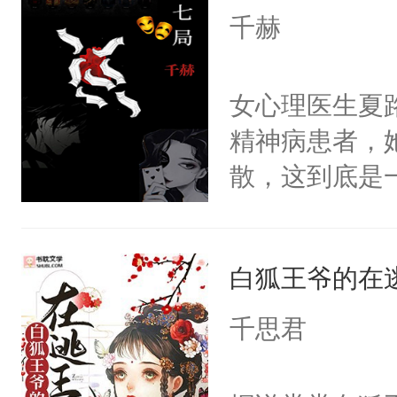
体，在莫星星
千赫
武流苏父兄皆
流苏容貌冠绝
女心理医生夏
宫宴上见到三
精神病患者，
竭虑，但异域
散，这到底是
宴包裹里，有
否能找到答案
正妃位置。武
期待。女强男
武流苏势要查
白狐王爷的在
忙，武流苏帮
千思君
经起伏，在成
手。但武流苏