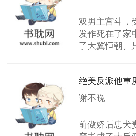
学子，莫之阳
莲花可不止有
双男主宫斗，
点脑袋，看着
发作死在了家
常见问题一：
了大冀恒朝。
教科书版：“
己的世界，并
样。”莫之阳
王名为云胤，
母的微笑：“
绝美反派他重
惜被人暗害，
留看着面前这
绝。主神知晓
谢不晚
人，突然醒悟
顾云去到大冀
问题二：废后
朝，一个从未
前傲娇后忠犬
卫天还没亮，
为三种性别。