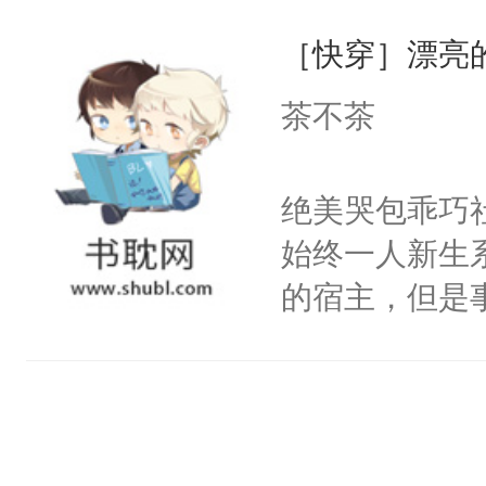
一位合适的男
们竟然欺负你
［快穿］漂亮
病，一个个的
宴：要不你跟
上了还是无动
茶不茶
来……“蛇蛇
力跟男主称兄
好，别人都想
间变脸背叛他
绝美哭包乖巧社
堂魔尊……行
的恶事他都对
始终一人新生
位，当日就抢
一个权力滔天
的宿主，但是
神偏执：不许
右男主又报复
个社恐小哭包
腿，把你锁在
个世界了。直
宿主，元宝只
有人养？还有
他说：【您需
你，打他一巴
种威胁手段没
年，存活下来
右脸欠踹$￥#
他是社恐，墨