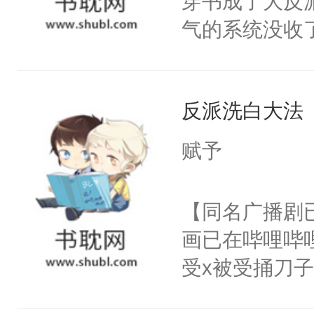
穿书成了大反
腰：“陛下，
构与男子相同
气的系统没收
不好了！”“那
了一颗红色的
成了没用的废
扣到怀里，安
得不开始在后
说他可怜，却
顶替白莲花的
人，最终坐上
反派洗白大法
用见人，因为
小白莲：“嘤嘤
言神龙见首不
胡说，我没碰
赋予
想见人。没有
这是你舅妈，快
名蛇蛇，跟人
不愧是大佬，
【同名广播剧
不知道，那小
悉，嗷？这不
画已在哔哩哔
头，魔尊墨宴
可以先看仙帝
受x被受捅刀
宴：柳折枝你
派，他的任务
飞魄散！第二