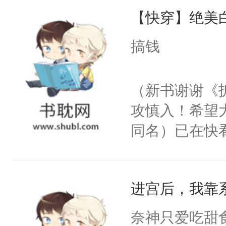
【快穿】绝美
来，给老公亲
用力——为你
搞钱
糖专业户，不
（新书谢谢《
攻慎入！希望
同名）已在快
叭！】1V1
统界里面有个
进宫后，我靠
成为所有白莲
I，他们决定
奈神只爱吃甜