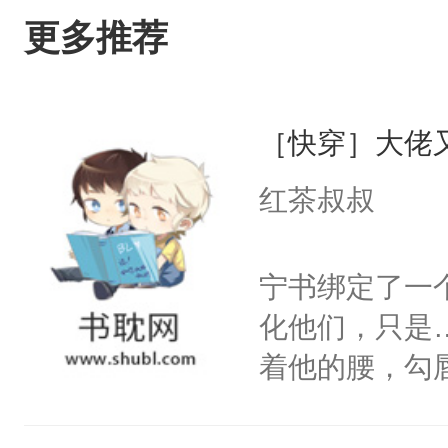
更多推荐
［快穿］大佬
红茶叔叔
宁书绑定了一
化他们，只是
着他的腰，勾
角落，捏着他
尝尝。”当红