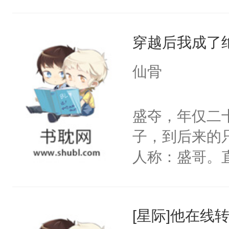
级，除了一张
他得知自己活
穿越后我成了
将来，他的室
大佬的狂热追
仙骨
以及帝国首席
是只存在两页
盛夺，年仅二
想霸王硬上弓
子，到后来的
了改变命运，
人称：盛哥。
剧情。然而莫
斥着暴虐与混
受，反而把修
和能变身为野
容嗜血，银色
[星际]他在线
种没有兽化能
小奴隶。帝国