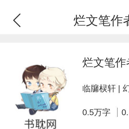
烂文笔作
烂文笔作
临牖棂轩 |
0.5万字
0