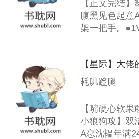
【正文完结】霸
系，让你动心
腹黑见色起意A
言。二、被人
架一把手。●1
将，您这是做什
舟舟●从学校
哑：“我教你压
他ABO文●
子。
【星际】大佬的
舟被迫转到帝都
尽致，打架斗
耗叽蹬腿
实，转学第一
舟：“啥玩意
【嘴硬心软果
看的？”兄弟A
小狼狗攻】双洁
啊？我们舟舟
A恋沈韫年满