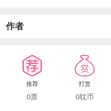
作者
推荐
打赏
0
票
0
耽币