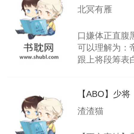
一个称呼——
北冥有雁
困于怀中：从
傲美人受X高
军化身疯批狼
口嫌体正直腹
到底选哪个。
可以理解为：
不抱住主角受的
跟上将段筹表
a的清冷主角
年后再见，横
粘稠，像是蓄
岁月星网上传
什么来换？”1
【ABO】少将
不在意才是最
化成omega
途坠于一线许
渣渣猫
筹：我想消灭
个最好的时代