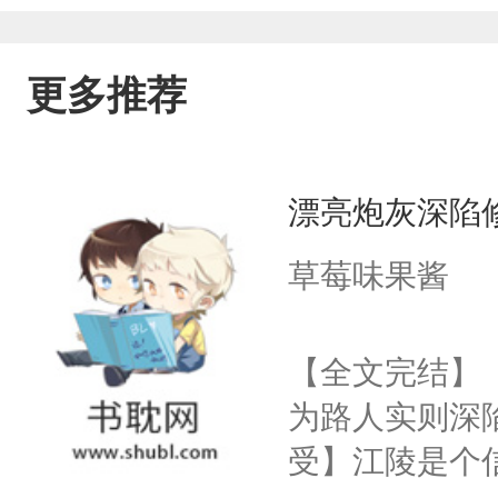
更多推荐
漂亮炮灰深陷
草莓味果酱
【全文完结】
为路人实则深
受】江陵是个信