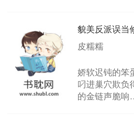
跟你这丑八怪纠
迫于无奈，他
我们舟舟真看
自己契约结婚
去骚扰你？我
貌美反派误当
涉的平静生活
啊。”——为
跳的日常生活
皮糯糯
结婚后二人生活
情，为什么韩
出现，某舟指
不仅不情不愿，
娇软迟钝的笨
Omega满脸
韩家的控制，
叼进巢穴欺负
啧，长得也不
迫同意和进行
的金链声脆响…
爱河，离婚协
姻是因为认出
炎附势（完成
字？”——爱
是一场利益的
疾enigma
深，伤的越痛
男情怀碎了一
男人给他信息
不如搞事业。