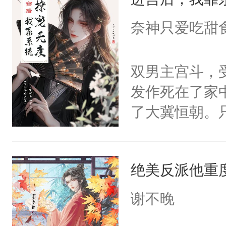
成为所有白莲
I，他们决定
奈神只爱吃甜
学子，莫之阳
莲花可不止有
双男主宫斗，
点脑袋，看着
发作死在了家
常见问题一：
了大冀恒朝。
教科书版：“
己的世界，并
样。”莫之阳
王名为云胤，
母的微笑：“
绝美反派他重
惜被人暗害，
留看着面前这
绝。主神知晓
谢不晚
人，突然醒悟
顾云去到大冀
问题二：废后