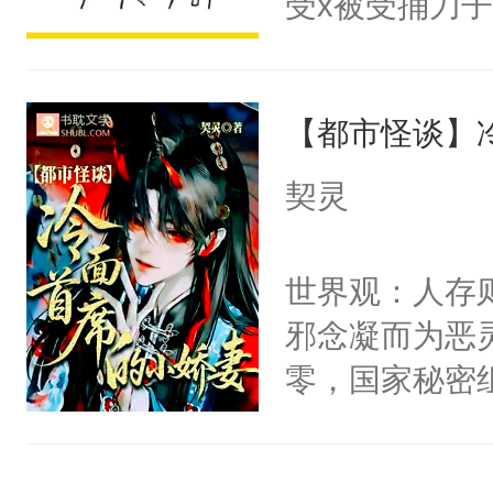
受x被受捅刀
宴：柳折枝你
派，他的任务
飞魄散！第二
一位合适的男
们竟然欺负你
【都市怪谈】
病，一个个的
宴：要不你跟
上了还是无动
契灵
来……“蛇蛇
力跟男主称兄
好，别人都想
间变脸背叛他
世界观：人存
堂魔尊……行
的恶事他都对
邪念凝而为恶
位，当日就抢
一个权力滔天
零，国家秘密
神偏执：不许
右男主又报复
士，以武力、
腿，把你锁在
个世界了。直
界分三性：男
有人养？还有
他说：【您需