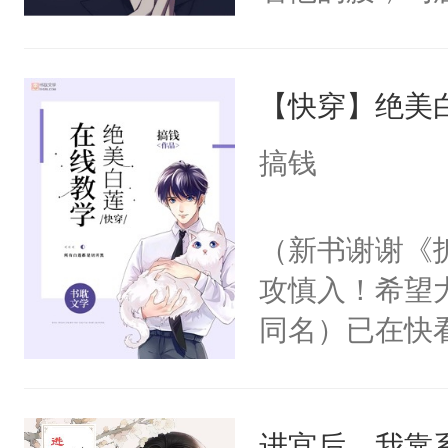
角落，捏着他
尝尝。”当红
【快穿】绝美
来，给老公亲
用力——为你
搞钱
糖专业户，不
（新书谢谢《
攻慎入！希望
同名）已在快
叭！】1V1
统界里面有个
进宫后，我靠