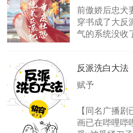
朝，一个从未
前傲娇后忠犬
卫天还没亮，
为三种性别。
穿书成了大反
腰：“陛下，
构与男子相同
气的系统没收
不好了！”“那
了一颗红色的
成了没用的废
扣到怀里，安
得不开始在后
说他可怜，却
顶替白莲花的
人，最终坐上
反派洗白大法
用见人，因为
小白莲：“嘤嘤
言神龙见首不
胡说，我没碰
赋予
想见人。没有
这是你舅妈，快
名蛇蛇，跟人
不愧是大佬，
【同名广播剧
不知道，那小
悉，嗷？这不
画已在哔哩哔
头，魔尊墨宴
可以先看仙帝