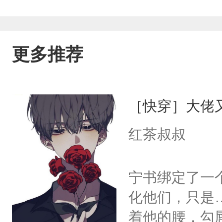
更多推荐
［快穿］大佬
红茶叔叔
宁书绑定了一
化他们，只是
着他的腰，勾