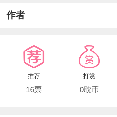
作者
推荐
打赏
16
票
0
耽币