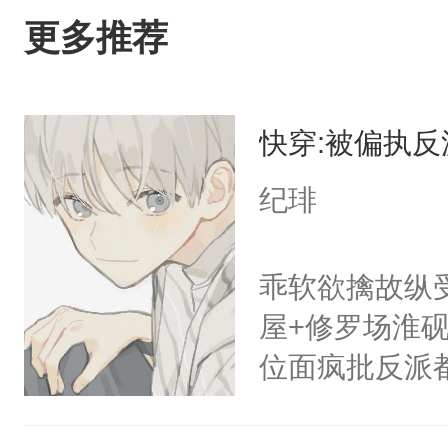
更多推荐
快穿:被偏执
纪琲
乖软欲擒故纵
屋+修罗场淮
位面疯批反派
男人总会在第
玩玩位面一:主