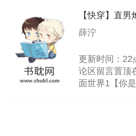
王名为云胤，
反派霸总不肯
母的微笑：“
【快穿】直男
惜被人暗害，
穿]被迫和黑
留看着面前这
绝。主神知晓
薛泞
人，突然醒悟
顾云去到大冀
问题二：废后
朝，一个从未
更新时间：2
卫天还没亮，
为三种性别。
论区留言置顶
腰：“陛下，
构与男子相同
面世界1【你
不好了！”“那
了一颗红色的
长大的竹马，
扣到怀里，安
得不开始在后
抢了你要给竹
顶替白莲花的
人，最终坐上
入住你家，愤
小白莲：“嘤嘤
在转学生手上
胡说，我没碰