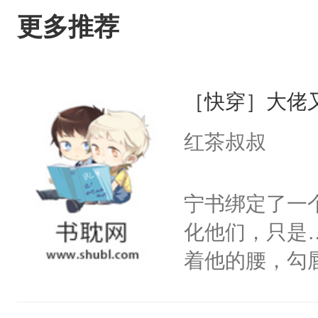
更多推荐
［快穿］大佬
红茶叔叔
宁书绑定了一
化他们，只是
着他的腰，勾
角落，捏着他
尝尝。”当红