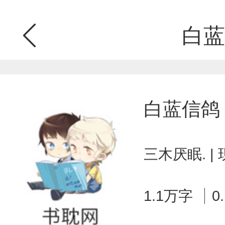
白蓝
白蓝信鸽
三木厌眠. |
1.1万字
0