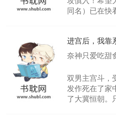
攻慎入！希望
多彩。他万万
同名）已在快
将受伤时的兽
叭！】1V1
话，装成猫吃
统界里面有个
要闻他的信息
进宫后，我靠
成为所有白莲
上将在他发热
I，他们决定
奈神只爱吃甜
eta，我给你
学子，莫之阳
戒不掉，上了
莲花可不止有
双男主宫斗，
【阴郁暴戾上将
点脑袋，看着
发作死在了家
ga受】【无生
常见问题一：
了大冀恒朝。
年期均为兽态
教科书版：“
己的世界，并
栏可看另外两本
样。”莫之阳