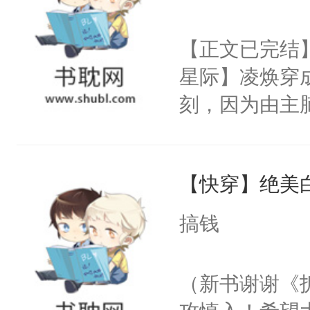
柏泪汪汪，“骗
危险，按住他
【正文已完结】
口。”-＃病娇
星际】凌焕穿
人能有什么坏
刻，因为由主
①双洁，互宠
达99%强制
位面前期都是
着脸威胁：“
【快穿】绝美
你会被打上囚
灭。”得知死
搞钱
的眼泪，伪装成
育园。当园长
（新书谢谢《
家撸。omeg