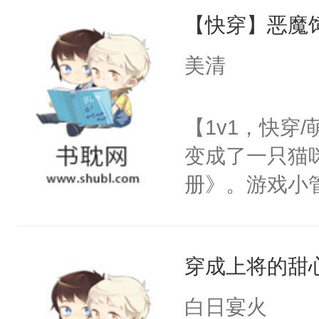
【快穿】恶魔
来，给老公亲
用力——为你
美清
糖专业户，不
【1v1，快穿
变成了一只猫
册》。游戏小
心饲主，他才
管家：【卖萌
穿成上将的甜
小管家：【放
猫：有道理哦
白日宴火