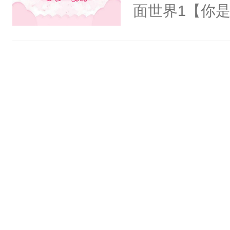
氓，本体是全
面世界1【你
来想逗逗人类
长大的竹马，
到油盐不进。
抢了你要给竹
本来只想成家
入住你家，愤
只对他温柔。
在转学生手上
至恶鬼神×冷
2【你是从大
善；他是冷，
学生，为了追
只为你，守尽
想到，青梅第
你，才拥有家
舍友，你暗搓
人×最强鬼神
不懂方言，你
者文风写实派
诉对方是夸赞
奇的宝子们误