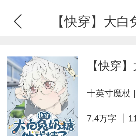
【快穿】大白
【快穿】
十英寸魔杖 
7.4万字
1