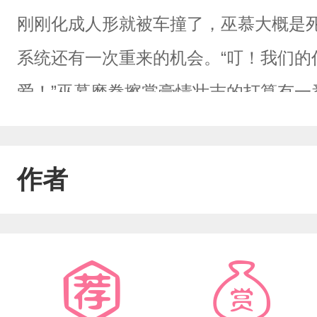
刚刚化成人形就被车撞了，巫慕大概是
系统还有一次重来的机会。“叮！我们的
爱！”巫慕磨拳擦掌豪情壮志的打算有一
念，每当夜深人静就会化身野兽把单纯
是绝情绝欲的无情道，可是没人知道他
作者
影帝是粉丝们高不可攀的明珠，却在片
易怒的总裁对谁都不假辞色，只有秘书
抱。……巫慕经历了各个世界以后发现
已。他只有一颗糖，要吃请排队哦。【