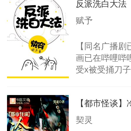
反派洗白大法
惜被人暗害，
留看着面前这
绝。主神知晓
赋予
人，突然醒悟
顾云去到大冀
问题二：废后
朝，一个从未
【同名广播剧
卫天还没亮，
为三种性别。
画已在哔哩哔
腰：“陛下，
构与男子相同
受x被受捅刀
不好了！”“那
了一颗红色的
派，他的任务
扣到怀里，安
得不开始在后
一位合适的男
顶替白莲花的
人，最终坐上
【都市怪谈】
病，一个个的
小白莲：“嘤嘤
上了还是无动
胡说，我没碰
契灵
力跟男主称兄
这是你舅妈，快