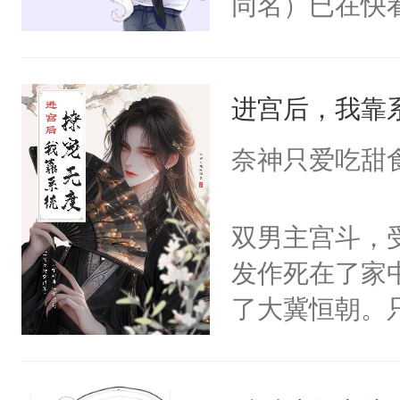
同名）已在快
叭！】1V1
统界里面有个
进宫后，我靠
成为所有白莲
I，他们决定
奈神只爱吃甜
学子，莫之阳
莲花可不止有
双男主宫斗，
点脑袋，看着
发作死在了家
常见问题一：
了大冀恒朝。
教科书版：“
己的世界，并
样。”莫之阳
王名为云胤，
母的微笑：“