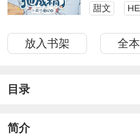
甜文
HE
放入书架
全本
目录
简介