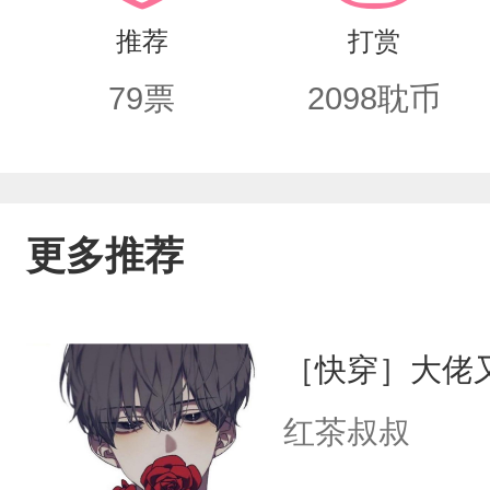
推荐
打赏
79
票
2098
耽币
更多推荐
［快穿］大佬
红茶叔叔