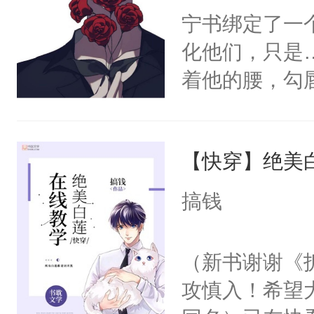
宁书绑定了一
化他们，只是
着他的腰，勾
角落，捏着他
尝尝。”当红
【快穿】绝美
来，给老公亲
用力——为你
搞钱
糖专业户，不
（新书谢谢《
攻慎入！希望