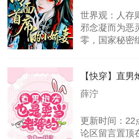
间变脸背叛他
不愧是大佬，
世界观：人存
的恶事他都对
悉，嗷？这不
邪念凝而为恶
一个权力滔天
可以先看仙帝
零，国家秘密
右男主又报复
士，以武力、
个世界了。直
界分三性：男
他说：【您需
【快穿】直男
子嗣）。盘龙
年，存活下来
孤独成性，被
薛泞
再说一遍。】
貌美送花郎，
世界苟活十年。
嘴硬心软、宠
更新时间：2
他才发现：他的
论区留言置顶