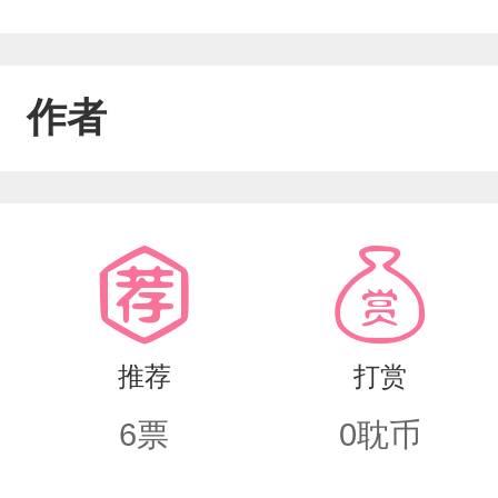
作者
推荐
打赏
6
票
0
耽币