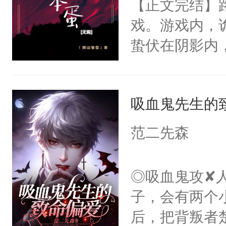
【正文完结】
有车，收入稳
个徒儿，也不
戏。游戏内，
眼：“先把你
桑手拿救赎剧
蛰伏在阴影内
白了再说！”
所有人的前面
喉管；玩家们
时，清冷师尊
言。面对这一
发红，边咳血
吸血鬼先生的
有过人的智慧
说:“好阿时，
处。就在他期
范二先森
他帮，先把手
怖BOSS忽
把同人当原著
杳：……咦？
◎吸血鬼攻✘
是一个彻头彻
杳：……什、
子，会有两个
有三观，又疯
路杳被叼住后
后，把背叛者
时桑泪流满面