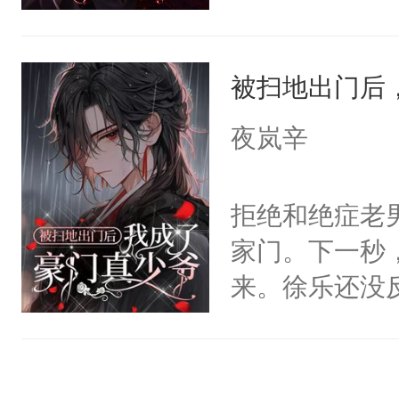
再哭两句听听
经变得又疯又
处，白秋意穿
珠扑簌簌就落
到楚杭奄奄一
围翠绕，缓步
他越哭，就越
被扫地出门后
睡的这些年，
跑？那把骨头
呜，我的逃生
痛失两人爱的
夜岚辛
癫癫傻傻，楚
你回来。”♡【
拒绝和绝症老
（在正文66
家门。下一秒
『夜隧✘白则
来。徐乐还没
完肤后，白则
变，成了豪门
十字架，夜隧
处过，哪怕是
人只有他……
何况他小道士