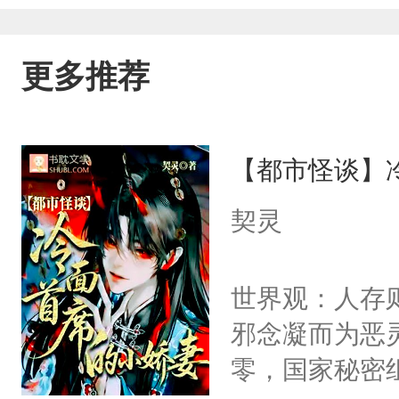
更多推荐
【都市怪谈】
契灵
世界观：人存
邪念凝而为恶
零，国家秘密