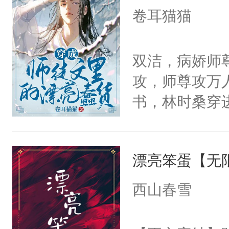
香哪了？魔修
卷耳猫猫
至恶鬼神×冷
不到的我要毁
善；他是冷，
照我。抢不走
双洁，病娇师
只为你，守尽
月！”乌祝灵问
攻，师尊攻万
你，才拥有家
答：“你，九
书，林时桑穿
人×最强鬼神
身一变，成了
狗血师徒文里
者文风写实派
给牛批坏了。
里的万人迷总
奇的宝子们误
操，师尊苦修
漂亮笨蛋【无
人。生得面若
似恋爱脑。乌
怜，我见犹怜
西山春雪
共单身了三百
他为囊中之物
修师尊疯狂暗
玩弄他，将他