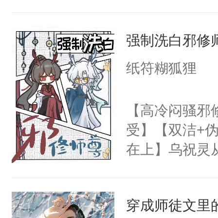
士，以武力、
界分三性：男
强制洗白邪修
子嗣）。盘龙
孤独成性，被
纸符糊狐狸
貌美送花郎，
嘴硬心软、宠
【高冷闷骚邪
他才发现：他的
受】【双洁+伪
氓，本体是全
在上】乌祝灵
来想逗逗人类
己，有朝一日
到油盐不进。
鬼怪眼中的香
本来只想成家
穿成师徒文里
的！”反抗无
只对他温柔。