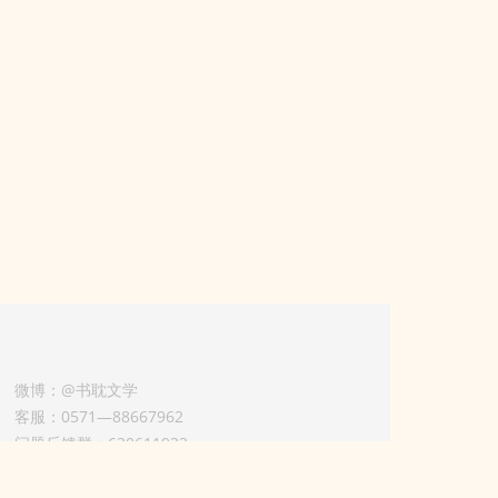
微博：@书耽文学
客服：0571—88667962
问题反馈群：630611933
版权业务联系人-淡风 QQ：
3614922414（加好友请备注合作来意）