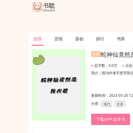
推荐
言情
原创
排行
书库
蛇神仙竟然
连载
●
总字数：0.6万
●
点击
简介：因为作者不想写简
更新时间：2023-05-20 12:
分类：
现代
灵异
下载APP,读本书