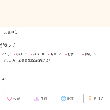
充值中心
是我夫君
：0.1万
●
收藏：1
●
推荐：0
●
月票：0
●
打赏：0
●
催更：0
介，所以没写，还是看看里面的内容吧！
04:18
收藏
订阅
推荐
投月票