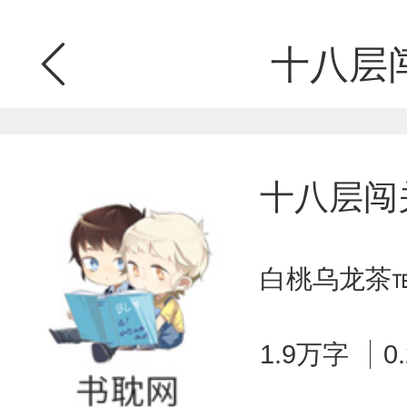
十八层
十八层闯
白桃乌龙茶℡
1.9万字
0