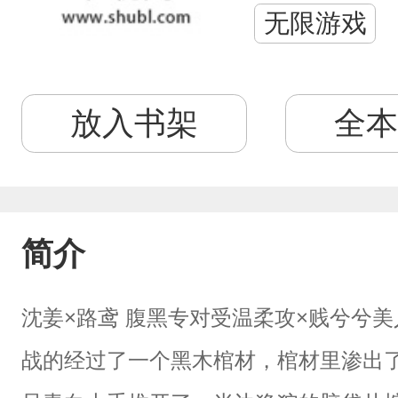
无限游戏
放入书架
全本
简介
沈姜×路鸢 腹黑专对受温柔攻×贱兮兮
战的经过了一个黑木棺材，棺材里渗出了