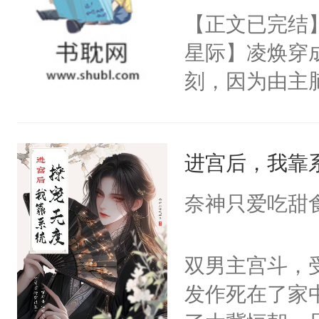
危险，按住他
【正文已完结】
卫天还没亮，
口。”-＃病娇
星际】凌焕穿
腰：“陛下，
人能有什么坏
刻，因为由主
不好了！”“那
①双洁，互宠
达99%强制
扣到怀里，安
位面前期都是
着脸威胁：“
顶替白莲花的
进宫后，我靠
你会被打上囚
小白莲：“嘤嘤
灭。”得知死
胡说，我没碰
奈神只爱吃甜
的眼泪，伪装成
这是你舅妈，快
育园。当园长
不愧是大佬，
双男主宫斗，
家撸。omeg
悉，嗷？这不
发作死在了家
多彩。他万万
可以先看仙帝