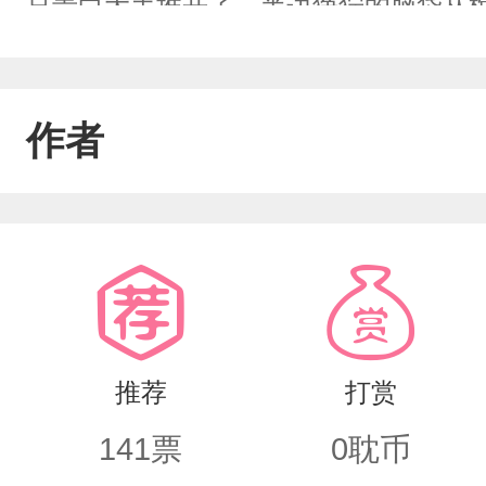
只青白大手推开了，半边狰狞的脑袋从
啊啊鬼啊啊啊啊啊啊！！！” 路鸢走
弃“大晚上的瞎蹦哒什么？” 沈姜随手
作者
材内指甲抓出的“嚓嚓”声，笑道：“可能
…………众人：………是个狠人！微恐
夫二人虐鬼的漫漫长路～
推荐
打赏
141
票
0
耽币