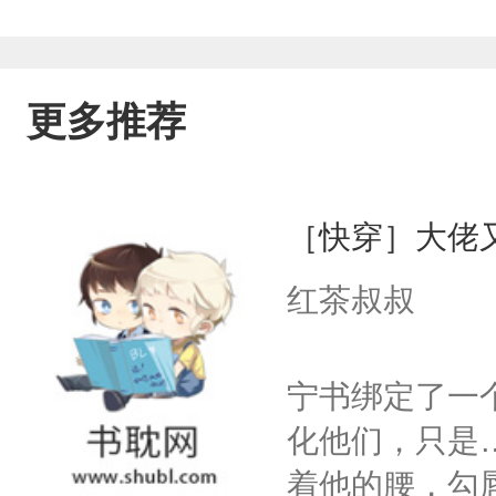
更多推荐
［快穿］大佬
红茶叔叔
宁书绑定了一
化他们，只是
着他的腰，勾