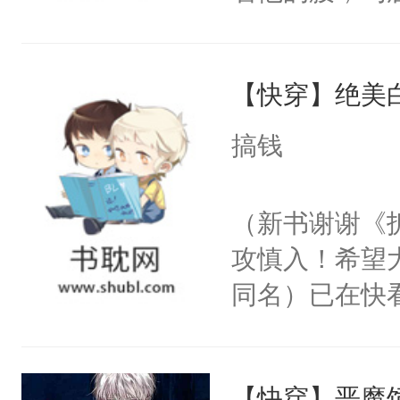
角落，捏着他
尝尝。”当红
【快穿】绝美
来，给老公亲
用力——为你
搞钱
糖专业户，不
（新书谢谢《
攻慎入！希望
同名）已在快
叭！】1V1
统界里面有个
【快穿】恶魔