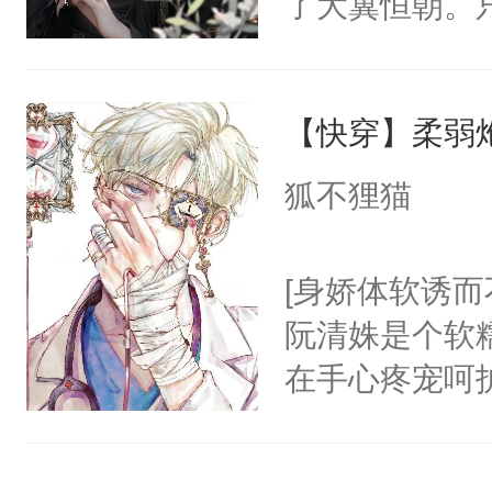
了大冀恒朝。
将受伤时的兽
己的世界，并
话，装成猫吃
王名为云胤，
要闻他的信息
【快穿】柔弱
惜被人暗害，
上将在他发热
绝。主神知晓
狐不狸猫
eta，我给你
顾云去到大冀
戒不掉，上了
朝，一个从未
[身娇体软诱而
【阴郁暴戾上将
为三种性别。
阮清姝是个软
ga受】【无生
构与男子相同
在手心疼宠呵
年期均为兽态
了一颗红色的
美强惨系统”。
栏可看另外两本
得不开始在后
任务目标爱上
反派霸总不肯
人，最终坐上