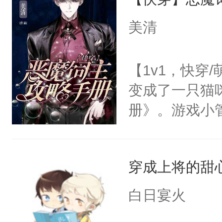
成为所有白莲
I，他们决定
美清
学子，莫之阳
莲花可不止有
【1v1，快穿
点脑袋，看着
变成了一只猫
常见问题一：
册》。游戏小
教科书版：“
心饲主，他才
样。”莫之阳
管家：【卖萌
母的微笑：“
穿成上将的甜
小管家：【放
留看着面前这
猫：有道理哦
白日宴火
人，突然醒悟
柏泪汪汪，“骗
问题二：废后