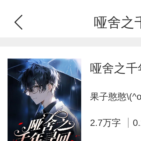
哑舍之
哑舍之千
果子憨憨\(^o
2.7万字
0