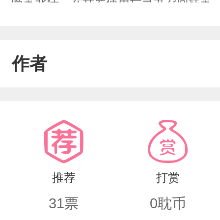
唤苏北陆，在甘罗使用亡灵书召回扶苏
躯的扶苏也被隐藏在地下的神级古董意
癌变的赤龙服脱下给了扶苏，自己却几
作者
板的生念和消失的复生之术，带回了执念深入
推荐
打赏
31
票
0
耽币