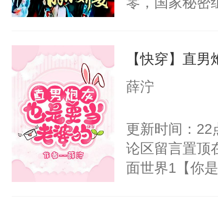
零，国家秘密
右男主又报复
士，以武力、
个世界了。直
界分三性：男
他说：【您需
【快穿】直男
子嗣）。盘龙
年，存活下来
孤独成性，被
薛泞
再说一遍。】
貌美送花郎，
世界苟活十年。
嘴硬心软、宠
更新时间：2
他才发现：他的
论区留言置顶
氓，本体是全
面世界1【你
来想逗逗人类
长大的竹马，
到油盐不进。
抢了你要给竹
本来只想成家