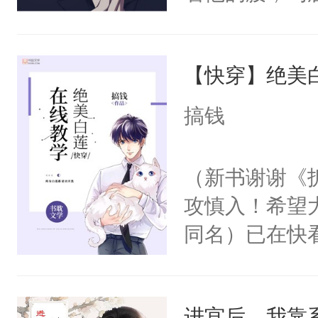
角落，捏着他
尝尝。”当红
【快穿】绝美
来，给老公亲
用力——为你
搞钱
糖专业户，不
（新书谢谢《
攻慎入！希望
同名）已在快
叭！】1V1
统界里面有个
进宫后，我靠