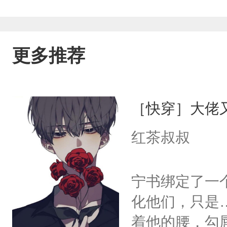
更多推荐
［快穿］大佬
红茶叔叔
宁书绑定了一
化他们，只是
着他的腰，勾