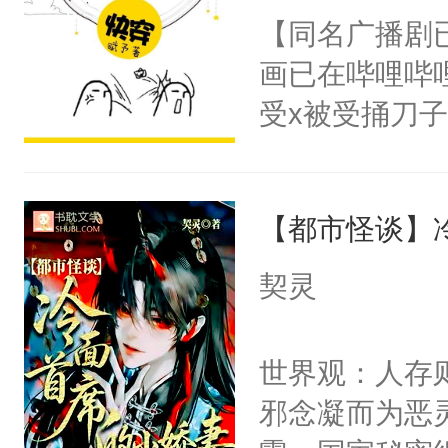
朝，一个从未
【同名广播剧
卫天还没亮，
为三种性别。
画已在哔哩哔
腰：“陛下，
构与男子相同
受x被受捅刀
不好了！”“那
了一颗红色的
派，他的任务
扣到怀里，安
得不开始在后
一位合适的男
顶替白莲花的
人，最终坐上
【都市怪谈】
病，一个个的
小白莲：“嘤嘤
上了还是无动
胡说，我没碰
契灵
力跟男主称兄
这是你舅妈，快
间变脸背叛他
不愧是大佬，
世界观：人存
的恶事他都对
悉，嗷？这不
邪念凝而为恶
一个权力滔天
可以先看仙帝