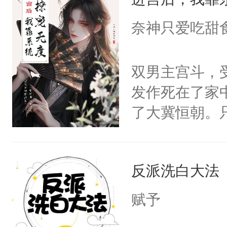
成为所有白莲
I，他们决定
奈神只爱吃甜
学子，莫之阳
莲花可不止有
双男主宫斗，
点脑袋，看着
发作死在了家
常见问题一：
了大冀恒朝。
教科书版：“
己的世界，并
样。”莫之阳
王名为云胤，
母的微笑：“
反派洗白大法
惜被人暗害，
留看着面前这
绝。主神知晓
赋予
人，突然醒悟
顾云去到大冀
问题二：废后