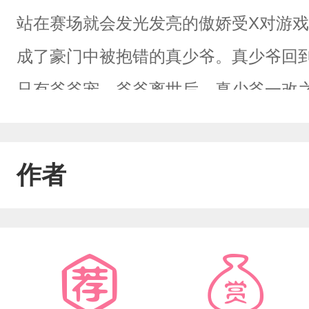
站在赛场就会发光发亮的傲娇受X对游
成了豪门中被抱错的真少爷。真少爷回
只有爷爷宠。爷爷离世后，真少爷一改
街头无人问津。程舟穿来后，开启了老
电竞大神沈羡。刚认识时的沈羡：“把号码输
作者
凭本事，门口集合。”后来陷入恋爱的沈羡
亲我一下，我就教你。”“没事，合约是我
动，我现在过去救你。”