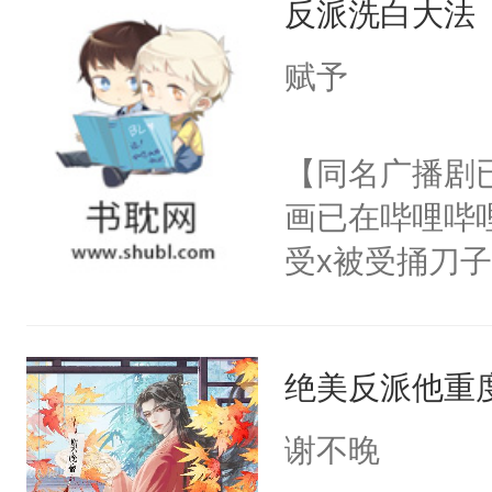
反派洗白大法
惜被人暗害，
留看着面前这
绝。主神知晓
赋予
人，突然醒悟
顾云去到大冀
问题二：废后
朝，一个从未
【同名广播剧
卫天还没亮，
为三种性别。
画已在哔哩哔
腰：“陛下，
构与男子相同
受x被受捅刀
不好了！”“那
了一颗红色的
派，他的任务
扣到怀里，安
得不开始在后
一位合适的男
顶替白莲花的
人，最终坐上
绝美反派他重
病，一个个的
小白莲：“嘤嘤
上了还是无动
胡说，我没碰
谢不晚
力跟男主称兄
这是你舅妈，快