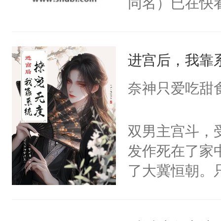
同名）已在快
叭！】1V1
统界里面有个
进宫后，我靠
成为所有白莲
I，他们决定
奈神只爱吃甜
学子，莫之阳
莲花可不止有
双男主宫斗，
点脑袋，看着
发作死在了家
常见问题一：
了大冀恒朝。
教科书版：“
己的世界，并
样。”莫之阳
王名为云胤，
母的微笑：“