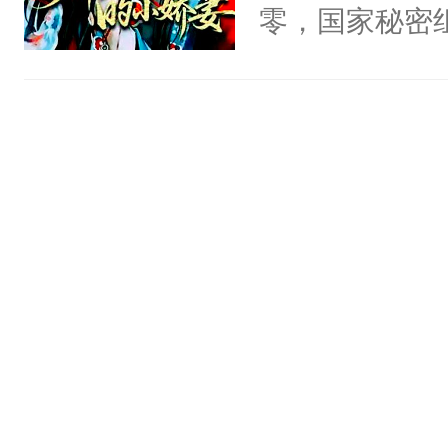
头，魔尊墨宴
零，国家秘密
宴：柳折枝你
士，以武力、
飞魄散！第二
界分三性：男
们竟然欺负你
子嗣）。盘龙
宴：要不你跟
孤独成性，被
来……“蛇蛇
貌美送花郎，
好，别人都想
嘴硬心软、宠
堂魔尊……行
他才发现：他的
位，当日就抢
氓，本体是全
神偏执：不许
来想逗逗人类
腿，把你锁在
到油盐不进。
有人养？还有