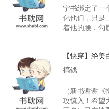
宁书绑定了一
化他们，只是
着他的腰，勾
角落，捏着他
尝尝。”当红
【快穿】绝美
来，给老公亲
用力——为你
搞钱
糖专业户，不
（新书谢谢《
攻慎入！希望