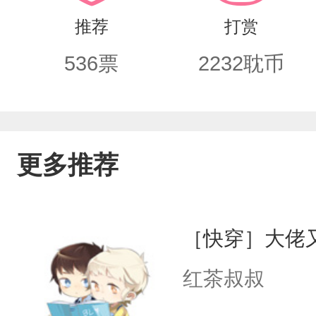
推荐
打赏
536
票
2232
耽币
更多推荐
［快穿］大佬
红茶叔叔