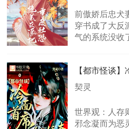
间变脸背叛他
不愧是大佬，
前傲娇后忠犬
的恶事他都对
悉，嗷？这不
穿书成了大反
一个权力滔天
可以先看仙帝
气的系统没收
右男主又报复
成了没用的废
个世界了。直
说他可怜，却
他说：【您需
【都市怪谈】
用见人，因为
年，存活下来
言神龙见首不
契灵
再说一遍。】
想见人。没有
世界苟活十年。
名蛇蛇，跟人
世界观：人存
不知道，那小
邪念凝而为恶