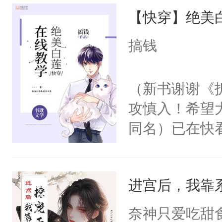
【快穿】绝美
来，给老公亲
用力——为你
搞钱
糖专业户，不
（新书谢谢《
攻慎入！希望
同名）已在快
叭！】1V1
统界里面有个
进宫后，我靠
成为所有白莲
I，他们决定
奈神只爱吃甜