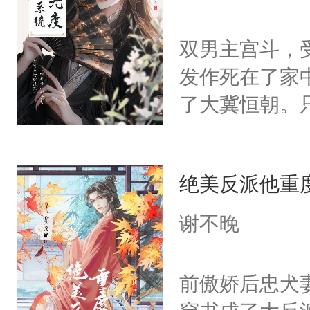
学子，莫之阳
莲花可不止有
双男主宫斗，
点脑袋，看着
发作死在了家
常见问题一：
了大冀恒朝。
教科书版：“
己的世界，并
样。”莫之阳
王名为云胤，
母的微笑：“
绝美反派他重
惜被人暗害，
留看着面前这
绝。主神知晓
谢不晚
人，突然醒悟
顾云去到大冀
问题二：废后
朝，一个从未
前傲娇后忠犬
卫天还没亮，
为三种性别。