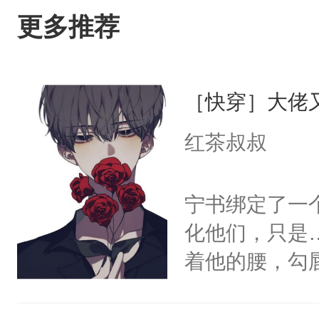
更多推荐
［快穿］大佬
红茶叔叔
宁书绑定了一
化他们，只是
着他的腰，勾
角落，捏着他
尝尝。”当红