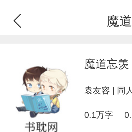
魔道
魔道忘羡
袁友容 | 
0.1万字
0