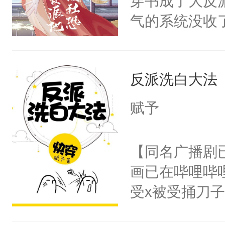
穿书成了大反
腰：“陛下，
构与男子相同
气的系统没收
不好了！”“那
了一颗红色的
成了没用的废
扣到怀里，安
得不开始在后
说他可怜，却
顶替白莲花的
人，最终坐上
反派洗白大法
用见人，因为
小白莲：“嘤嘤
言神龙见首不
胡说，我没碰
赋予
想见人。没有
这是你舅妈，快
名蛇蛇，跟人
不愧是大佬，
【同名广播剧
不知道，那小
悉，嗷？这不
画已在哔哩哔
头，魔尊墨宴
可以先看仙帝
受x被受捅刀
宴：柳折枝你
派，他的任务
飞魄散！第二