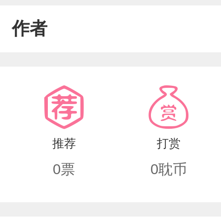
作者
推荐
打赏
0
票
0
耽币