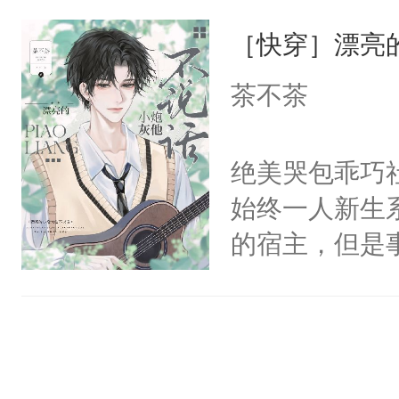
一位合适的男
们竟然欺负你
［快穿］漂亮
病，一个个的
宴：要不你跟
上了还是无动
茶不茶
来……“蛇蛇
力跟男主称兄
好，别人都想
间变脸背叛他
绝美哭包乖巧社
堂魔尊……行
的恶事他都对
始终一人新生
位，当日就抢
一个权力滔天
的宿主，但是
神偏执：不许
右男主又报复
个社恐小哭包
腿，把你锁在
个世界了。直
宿主，元宝只
有人养？还有
他说：【您需
你，打他一巴
种威胁手段没
年，存活下来
右脸欠踹$￥#
他是社恐，墨