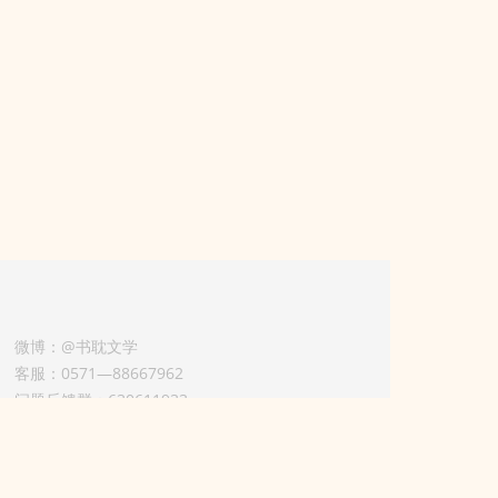
微博：@书耽文学
客服：0571—88667962
问题反馈群：630611933
版权业务联系人-淡风 QQ：
3614922414（加好友请备注合作来意）