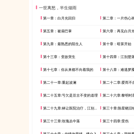
一世离愁，半生烟雨
第一章：白月光回归
第二章：一片伤心
第五章：被扇巴掌
第六章：再见白月
第九章：最熟悉的陌生人
第十章：暗算开始
第十三章：变故突生
第十四章：江别楚
第十七章：你从来都不向着我的
第十八章：难逃梦
第二十一章:重起波澜
第二十二章:爱而不
第二十五章:亏欠是亘古不变的道理
第二十六章:黎明时星
第二十九章:林让医院治疗，江别楚发现端倪
第三十章:陈星晓旧
第三十三章:玫瑰丛中落
第三十四章:受伤
第三十七章：此情勿思绪，楼台入烟雨
第三十八章：我能看出来