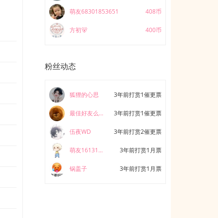
萌友68301853651
408币
方初🐻
400币
粉丝动态
狐狸的心思
3年前打赏1催更票
最佳好友么么哒
3年前打赏1催更票
伍夜WD
3年前打赏2催更票
萌友161314596643
3年前打赏1月票
锅盖子
3年前打赏1月票