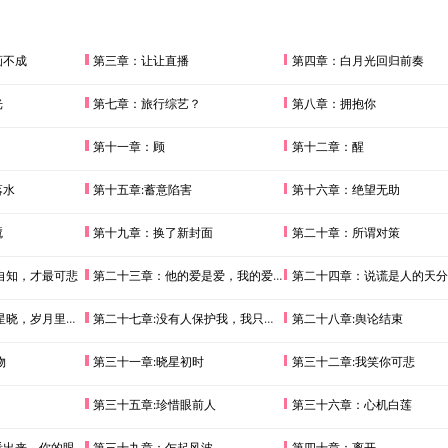
画不成
第三章：让让直播
第四章：白月光回归前奏
光
第七章：旅行综艺？
第八章：拥抱你
第十一章：顾
第十二章：醒
落水
第十五章:蓄意陷害
第十六章：绝望无助
魇
第十九章：换了新封面
第二十章：所谓对策
自知，才最可悲
第二十三章：他的爱是爱，我的爱就不算了吗？
第二十四章：说谎是人的天分
晓，岁月里温柔
第二十七章:没有人保护我，我只能自己保护自己
第二十八章:舆论结束
物
第三十一章:晓星初时
第三十二章:我笑你可悲
第三十五章:珍惜眼前人
第三十六章：心机白莲
，你的眼里没有我
第三十九章：乍起风波
第四十章：离开