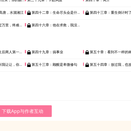
散高唐，水涸湘江
第四十二章：生命尽头会是什么？
第四十三章：重生倒计时
万里，终难及你
第四十六章：他在求救，我没有救他
两人第一次见面
第四十九章：搞事业
第五十章：看到不一样的
我让让，你不配
第五十三章：顾醒是卑微修勾
第五十四章：放过我，也放过你
下载App与作者互动