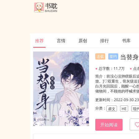
推荐
言情
原创
排行
书库
当替身
连载
签约
●
总字数：11.7万
●
点
简介：前没心没肺瞎眼后追
放。]♡双重生，骨灰级
白月光回国后，顾醒一心
储物间，不顾他的呼喊求
丧火场，林让终于崩溃离
更新时间：2022-09-30 23:
子，我要先生提到我的名
痛苦绝望的活着。春去秋
分类：
虐文
HE
现
个黏人摇着尾的大狼狗，“
果我把你经历的痛都经历一
后期顾醒追妻秒变听话大狼
开始阅读