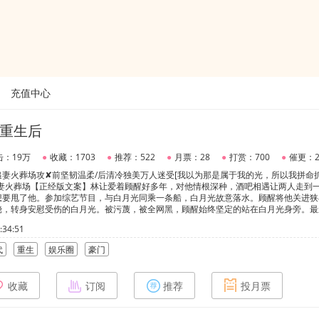
充值中心
重生后
击：19万
●
收藏：1703
●
推荐：522
●
月票：28
●
打赏：700
●
催更：2
妻火葬场攻✘前坚韧温柔/后清冷独美万人迷受[我以为那是属于我的光，所以我拼命
追妻火葬场【正经版文案】林让爱着顾醒好多年，对他情根深种，酒吧相遇让两人走到
想要甩了他。参加综艺节目，与白月光同乘一条船，白月光故意落水。顾醒将他关进狭
饶，转身安慰受伤的白月光。被污蔑，被全网黑，顾醒始终坚定的站在白月光身旁。最
开。却不料仇人的绑架和白月光的算计让他命丧黄泉。濒临之际，他笑着对顾醒说，如
34:51
字就心痛到不能呼吸。我要先生爱而不得，寝食难安，夜不能寐，愧疚万分。我要先生
来三千日，朝醉暮吟皆为你。重生到相遇那年，林让封心锁爱，努力搞事业。却不料身
代
重生
娱乐圈
豪门
老婆，我最乖了，我最听话，看看我嘛”“为老婆生，为老婆狂，在老婆身旁摇尾汪汪汪”
遍，不乞求你爱我，可以原谅我吗？攻:顾醒受:林让划重点↓1.让让因为原生家庭心理
狗3.火葬场力度足够强，咱要的就是火葬场
收藏
订阅
推荐
投月票