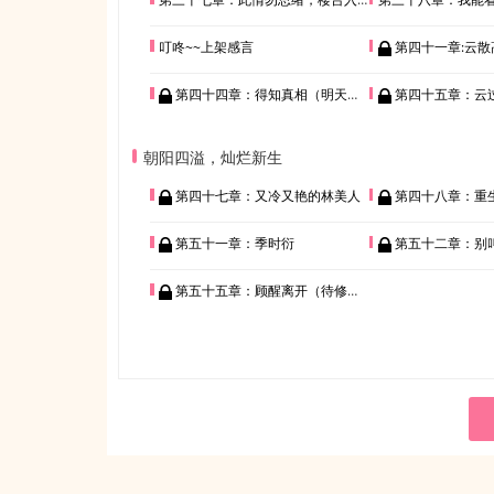
叮咚~~上架感言
第四十一章:云
第四十四章：得知真相（明天重生）
第四十五章：云过
朝阳四溢，灿烂新生
第四十七章：又冷又艳的林美人
第四十八章：重生后
第五十一章：季时衍
第五十二章：别叫
第五十五章：顾醒离开（待修文）