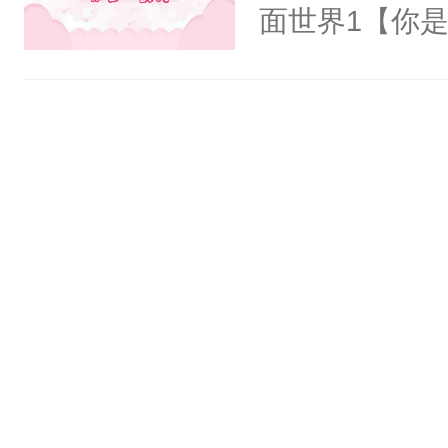
氓，本体是全
面世界1【你
来想逗逗人类
长大的竹马，
到油盐不进。
抢了你要给竹
本来只想成家
入住你家，愤
只对他温柔。
在转学生手上
至恶鬼神×冷
2【你是从大
善；他是冷，
学生，为了追
只为你，守尽
想到，青梅第
你，才拥有家
舍友，你暗搓
人×最强鬼神
不懂方言，你
者文风写实派
诉对方是夸赞
奇的宝子们误