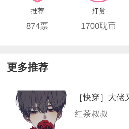
门聚会的安知忆，死不撒手，可怜兮兮道
推荐
打赏
嘛……”③位面3反社会人格X心理世家
874
票
1700
耽币
秒变—亲叔叔的大宝贝救赎前——“不知
效呢？会死？还是欲罢不能呢？”救赎后
声：“啊——呜呜呜……安叔叔！我要安
更多推荐
一夜间炸了！纷纷向大佬求教学。就在
然来了位新人，那新人的头像漆黑却有
［快穿］大佬
一句话，便让宿主群再次炸了。“我的宝
红茶叔叔
忆看着身边乖巧地抱着自己熟睡的人陷