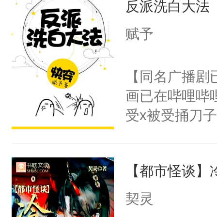
反派洗白大法
惜被人暗害，
留看着面前这
绝。主神知晓
赋予
人，突然醒悟
顾云去到大冀
问题二：废后
朝，一个从未
【同名广播剧
卫天还没亮，
为三种性别。
画已在哔哩哔
腰：“陛下，
构与男子相同
受x被受捅刀
不好了！”“那
了一颗红色的
派，他的任务
扣到怀里，安
得不开始在后
一位合适的男
顶替白莲花的
人，最终坐上
【都市怪谈】
病，一个个的
小白莲：“嘤嘤
上了还是无动
胡说，我没碰
契灵
力跟男主称兄
这是你舅妈，快