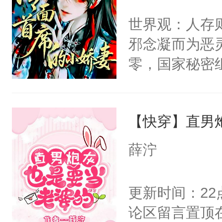
间变脸背叛他
不愧是大佬，
世界观：人存
的恶事他都对
悉，嗷？这不
邪念凝而为恶
一个权力滔天
可以先看仙帝
零，国家秘密
右男主又报复
士，以武力、
个世界了。直
界分三性：男
他说：【您需
【快穿】直男
子嗣）。盘龙
年，存活下来
孤独成性，被
薛泞
再说一遍。】
貌美送花郎，
世界苟活十年。
嘴硬心软、宠
更新时间：2
他才发现：他的
论区留言置顶