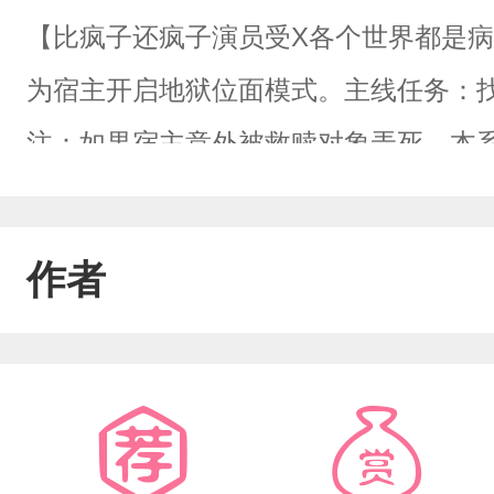
【比疯子还疯子演员受X各个世界都是
为宿主开启地狱位面模式。主线任务：
注：如果宿主意外被救赎对象弄死，本
忆：把救赎对象弄死，你们负不负责？系
套，年上，ABO疯狂病娇—秒变—可爱
作者
人，知忆的眼睛就没了任何存在的意义。
了蹭对方的大腿，道：“知忆别看别人了
X温柔绵羊大哥，认的不是亲的，年下
——“哥哥要清楚的知道抛弃我的后果，