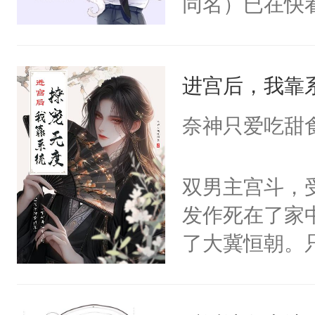
同名）已在快
叭！】1V1
统界里面有个
进宫后，我靠
成为所有白莲
I，他们决定
奈神只爱吃甜
学子，莫之阳
莲花可不止有
双男主宫斗，
点脑袋，看着
发作死在了家
常见问题一：
了大冀恒朝。
教科书版：“
己的世界，并
样。”莫之阳
王名为云胤，
母的微笑：“