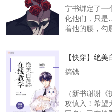
待定中阅读指南①攻和受都有那个大病，
宁书绑定了一
不必说③双洁，攻同一个人封面底图是
化他们，只是
用。书名原叫封面图片上的【新文预收
着他的腰，勾
鱼墨鱼嘘戳专栏完结文：《这位校霸，
角落，捏着他
尝尝。”当红
【快穿】绝美
来，给老公亲
用力——为你
搞钱
糖专业户，不
（新书谢谢《
攻慎入！希望