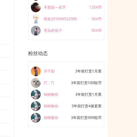
的灵魂，
天下，却
不想起—名字
1354币
萌友201848532988
564币
秃头的弦子
564币
粉丝动态
月千影
3年前打赏1月票
(T﹏T)
3年前打赏100耽币
锦鲤吻你
3年前打赏1月票
锦鲤吻你
3年前打赏4催更票
锦鲤吻你
3年前打赏999耽币