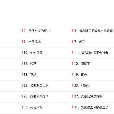
着，不准别人觊觎。“你只是我一个人的玩具。”冤死后称霸阴间的一代鬼王禁锢住他
疯狂报复。“缠着你，交出你的身与心，供我蹂躏～”被满门抄斩的忠烈遗孤踩着他夺取
点丢了性命。“我要举世皆知，曾经的天子如今被我宠成了六宫之首～”
2、行使丈夫的权力
3、每次玩了游戏都一身狼狈
6、一群流氓
7、惩罚
10、他勾引我
11、怎么对他都不会过分
14、晚宴
15、闯祸了
18、下跪
19、夜色
22、又要欺负人家
23、祁辰礼
26、想要我帮你？
27、真是沁凉舒爽啊
30、死性不改
31、复仇进度可以提速了