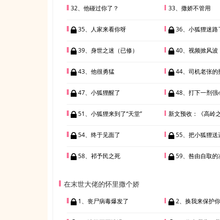
32、他碰过你了？
33、撒娇不管用
35、人家来看你呀
36、小狐狸迷路
39、身世之迷（已修）
40、视频掀风波
43、他很勇猛
44、司机老张的
47、小狐狸醒了
48、打下一剂强
51、小狐狸来到了“天堂”
新文预收：《高岭之花
54、终于见面了
55、把小狐狸送
58、祁予民之死
59、咎由自取的
在末世大佬的怀里撒个娇
1、丧尸病毒爆发了
2、换我来保护