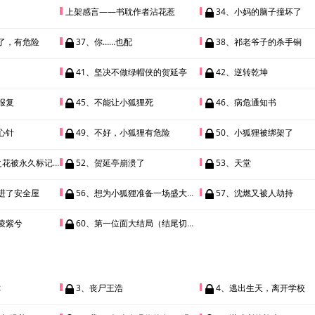
上架感言——书耽作者沾花惹
34、小妈的脑子撞坏了
了，有危险
37、你……也配
38、祁老爷子的杀手锏
41、坚决不做绿帽侠的贺延亭
42、逆转乾坤
报复
45、不能让小狐狸死
46、病危通知书
心针
49、不好，小狐狸有危险
50、小狐狸被绑架了
被永久标记之后》
52、贺延亭崩溃了
53、天堂
进了安全屋
56、想为小狐狸准备一场盛大的婚礼（今日双更）
57、沈燃又被人劫持
凌紫兮
60、第一位面大结局（结尾切入末世位面）
你
3、丧尸王浩
4、逃出生天，离开学校