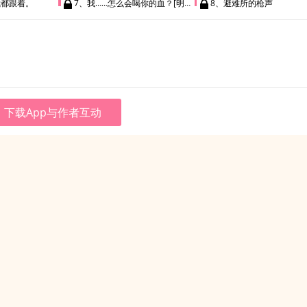
我都跟着。
7、我……怎么会喝你的血？[明日第二位面大结局]
8、避难所的枪声
下载App与作者互动