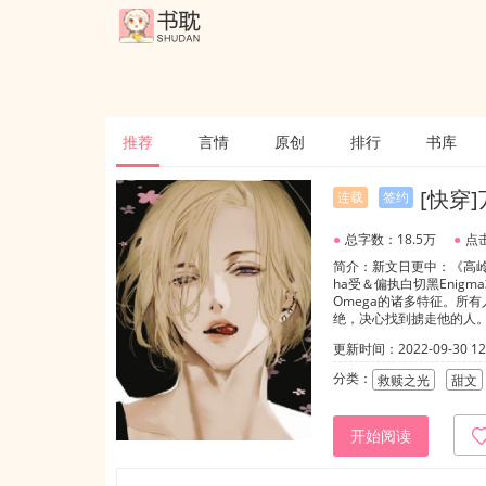
推荐
言情
原创
排行
书库
[快穿
连载
签约
●
总字数：18.5万
●
点击
简介：新文日更中：《高岭
ha受＆偏执白切黑Enig
Omega的诸多特征。所
绝，决心找到掳走他的人。
执。“别想太多，坚持服用
更新时间：2022-09-30 12:
你，也是想要保护你啊。”
就是喜欢，怎么办？”一心想
分类：
救赎之光
甜文
能够标记Alpha的只有E
后新生的腺体。“那就陪我
&每个世界里金手指逆天
开始阅读
一起“玩游戏”有一天，他
宿命,小狐狸只能使出最强
来后，把他关进了专门玩游