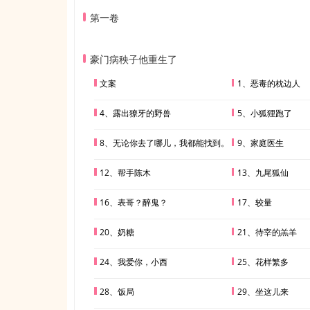
套了一副铁链，走哪儿都带
对他展开了“惨无人道”的
第一卷
总是一身伤痕，还为了他差
豪门病秧子他重生了
文案
1、恶毒的枕边人
4、露出獠牙的野兽
5、小狐狸跑了
8、无论你去了哪儿，我都能找到。
9、家庭医生
12、帮手陈木
13、九尾狐仙
16、表哥？醉鬼？
17、较量
20、奶糖
21、待宰的羔羊
24、我爱你，小西
25、花样繁多
28、饭局
29、坐这儿来