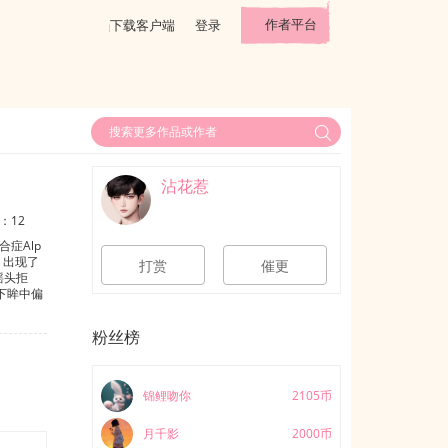
作者平台
下载客户端
登录
沾花惹
：12
症Alp
，出现了
打赏
催更
摇头拒
下眸中偏
哥，跟踪
辣，可我
粉丝榜
。”传说，
长天鹅颈
受.沈燃
是跟主神
锦鲤吻你
2105币
变将死的
爷重生归
月千影
2000币
他脖子上