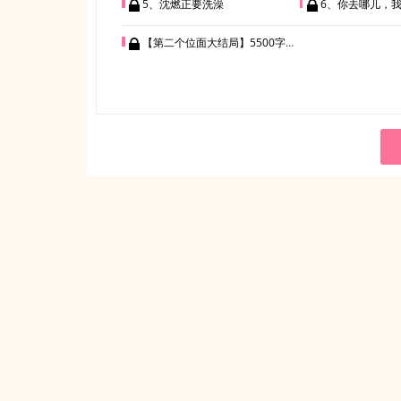
5、沈燃正要洗澡
6、你去哪儿，
【第二个位面大结局】5500字大肥章