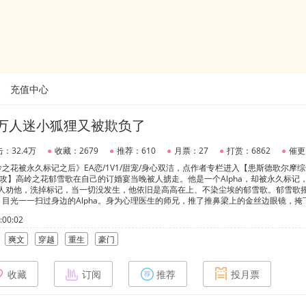
充值中心
]万人迷小狐狸又被欺负了
：32.4万
●
收藏：2679
●
推荐：610
●
月票：27
●
打赏：6862
●
催更
之花被永久标记之后》EA恋/1V1/甜宠/身心双洁，点作者专栏进入【患斯德歌尔摩综合
ma攻】高岭之花郁雪歌在自己的订婚宴当晚被人掳走。他是一个Alpha，却被永久标记
有人劝他，洗掉标记，当一切没发生，他依旧是高高在上、不染尘埃的郁雪歌。郁雪歌
目光一一扫过身边的Alpha。身为心理医生的师兄，推了推鼻梁上的金丝边眼镜，掩
我开的药，你很快就好。”邻居家的私生子，只对他露出一脸谄媚。“我一直把你当哥
00:02
成为军痞子的往日同学，用舌尖抵了抵被扇得火辣辣的脸颊，轻笑一声。“你还是那么
要成为Alpha，他的omega未婚夫，抹掉眼泪，态度坚决道：“无论如何，婚约继续
爽文
穿越
重生
豪门
nigma，会不会就在其中？“你竟然不肯洗掉标记。”Enigma声音粗重，抚摸着郁雪歌修
下地狱吧。”***本文文案【轻松甜宠，只做彼此的唯一】骚而不自知的万人迷小狐狸诱
的大佬攻.主神沈燃本是一只无忧无虑的小狐狸，自小在主神的庇护下长大，最大爱好便
收藏
订阅
推荐
投月票
因亵渎神明，被投进快穿世界，成为导致男主命运凄惨的恶毒反派。QAQ好怕～为了改
技能，缠着每个恨他入骨的男主一起做游戏，于是，之后……被害得家破人亡的豪门少
戏的小黑屋。“就一直这么陪着我，直到你死。”拥有恐怖异能的丧尸皇抓住他后，在