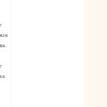
了
顾之忧
的故乡
了
生活