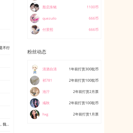
殷启东铭
1100币
quezuilo
666币
付景熙
666币
是不行
粉丝动态
清酒自清
1年前打赏300耽币
祁781
2年前打赏100耽币
池泞
2年前打赏2月票
彧秋
2年前打赏100耽币
hxg
2年前打赏1月票
到你了