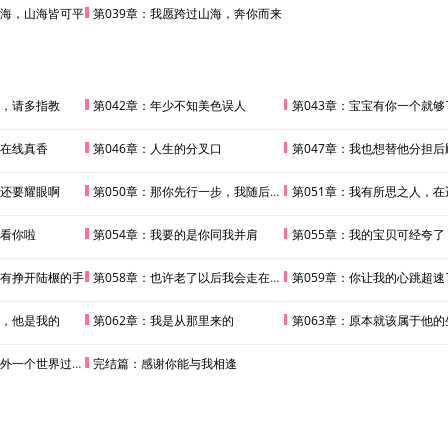
山海，山海皆可平
第039章：我愿跨过山海，奔你而来
年，请多指教
第042章：年少不知美色误人
第043章：宝宝有你一个就够
学在线真香
第046章：人生的分叉口
第047章：我也想替他分担后
阳还要耀眼啊
第050章：那你先行一步，我随后就来
第051章：我有所思之人，在遥远
里看你啦
第054章：我要的是你同我并肩
第055章：我的宝贝可经夸了
没有挣开陆榐的手
第058章：也许老了以后我会走在你前面
第059章：你让我的心跳超速
思，他是我的
第062章：我是从那里来的
第063章：原本就该属于他的
外一个世界过来的
完结篇：感谢你能与我相逢