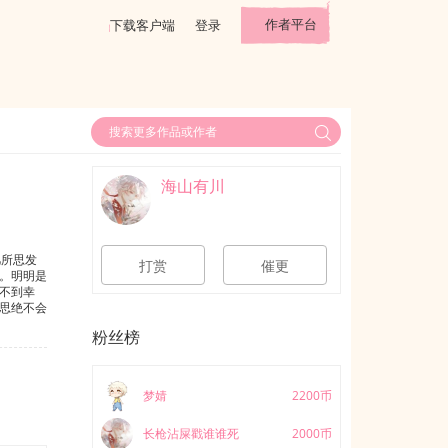
作者平台
下载客户端
登录
海山有川
凡所思发
打赏
催更
。明明是
不到幸
思绝不会
地死去。
粉丝榜
城～谈恋爱
要多和我
慕的生
太阳带给
梦婧
2200币
长枪沾屎戳谁谁死
2000币