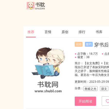
推荐
言情
原创
排行
书库
穿书后
完结
签约
●
总字数：18.7万
●
点击
●
催更：38
简介：【全文免费】×【
现自己穿进了表妹安利的
天之骄子，脸帅腿长性格
福。甚至在一年后为救女
让这样的事情发生。顾怀
更新时间：2023-05-29 09:
他要救顾怀城，无论是用什
影响学习，但和兄弟亲热不
分类：
救赎之光
甜文
亲热~”“我的好阿城，以
活。”——凡所思一心只
他的温暖。在顾怀城十多
开始阅读