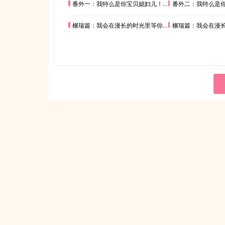
番外一：我特么是你宝贝媳妇儿！(上)
番外二：我特么是你宝
榐瑞篇：我会在漫长的时光里等你(二)
榐瑞篇：我会在漫长的