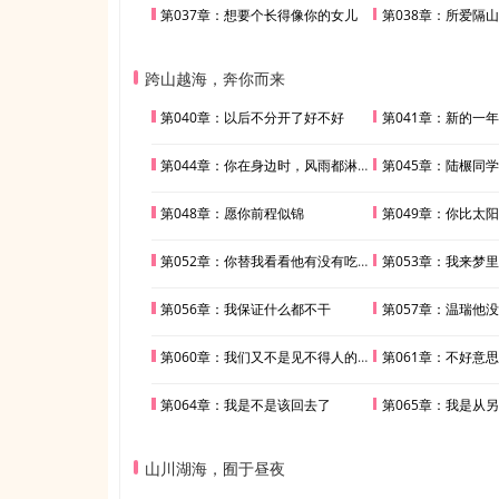
第037章：想要个长得像你的女儿
第038章：所爱隔
跨山越海，奔你而来
第040章：以后不分开了好不好
第041章：新的一
第044章：你在身边时，风雨都淋不到我
第045章：陆榐同
第048章：愿你前程似锦
第049章：你比太
第052章：你替我看看他有没有吃饱穿暖
第053章：我来梦
第056章：我保证什么都不干
第057章：温瑞他
第060章：我们又不是见不得人的关系
第061章：不好意
第064章：我是不是该回去了
第065章：我是从另
山川湖海，囿于昼夜