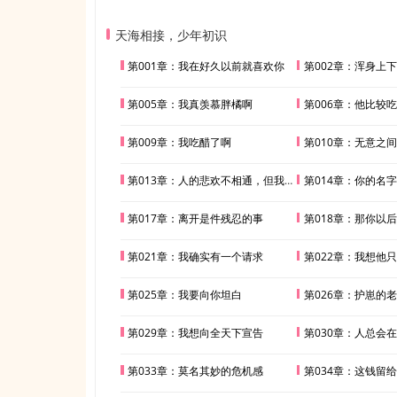
天海相接，少年初识
第001章：我在好久以前就喜欢你
第002章：浑身上
第005章：我真羡慕胖橘啊
第006章：他比较
第009章：我吃醋了啊
第010章：无意之
第013章：人的悲欢不相通，但我特别喜欢你
第014章：你的名
第017章：离开是件残忍的事
第018章：那你以后
第021章：我确实有一个请求
第022章：我想他
第025章：我要向你坦白
第026章：护崽的
第029章：我想向全天下宣告
第030章：人总会
第033章：莫名其妙的危机感
第034章：这钱留