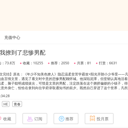
充值中心
我撩到了悲惨男配
：73.8万
●
收藏：10255
●
推荐：2050
●
月票：81
●
打赏：6631
全文完结】原名：《年少不知美色撩人》隐忍温柔贫苦学霸攻×阳光开朗小少爷受——
狗血言情文里，遇见了看文时中意的悲惨男配顾怀城。他深陷泥潭，但坚韧认真地活着
温柔，脑子聪明成绩拔尖，可惜是文里的男配，注定跌落在这个拥挤偏僻的小镇子，得
主意外身亡，恰恰在拿到向往学府录取通知书的前夕。既然自己穿进了这个世界，凡所
城经历了这么多苦，从未触碰过幸福，好不容易即将迎来明媚的生活，不该就这样独孤
34:28
么方式。“阿城，我是你最好的兄弟，如果我和她掉进水里，你一定要先救我！”“阿
影响！”“她是你的克星，靠近她会变得不幸。但我不一样，我是人间小锦鲤，阿城你
HE
青春
后一定会变得很有出息，离开这个偏僻狭小的县城，去更广阔的地方，过上所有人都羡
想让顾怀城活下来，却不小心把自己搭进去了。而顾怀城也在日渐相处中迷恋上这个小
年的灰暗人生里，凡所思就是那束给他引路的光。
收藏
订阅
推荐
投月票