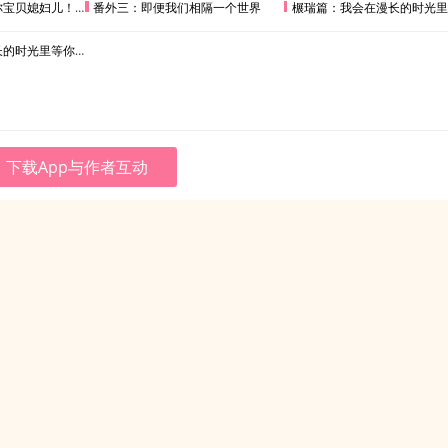
贝媳妇儿！(下)
番外三：即便我们相隔一个世界
榐瑞篇：我会在漫长的时光里等你
时光里等你(三)
下载App与作者互动