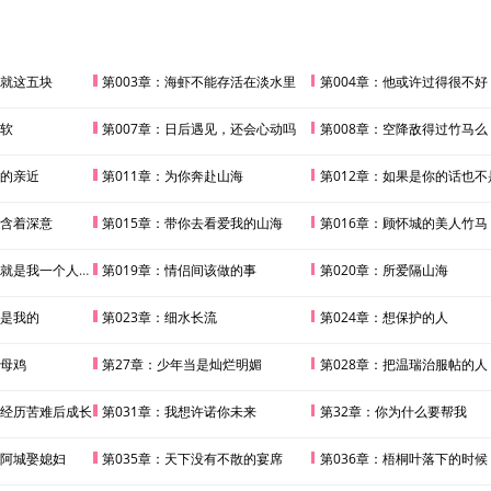
下就这五块
第003章：海虾不能存活在淡水里
第004章：他或许过得很不好
吃软
第007章：日后遇见，还会心动吗
第008章：空降敌得过竹马么
间的亲近
第011章：为你奔赴山海
第012章：如果是你的话也不
字含着深意
第015章：带你去看爱我的山海
第016章：顾怀城的美人竹马
就是我一个人的了
第019章：情侣间该做的事
第020章：所爱隔山海
只是我的
第023章：细水长流
第024章：想保护的人
老母鸡
第27章：少年当是灿烂明媚
第028章：把温瑞治服帖的人
在经历苦难后成长
第031章：我想许诺你未来
第32章：你为什么要帮我
给阿城娶媳妇
第035章：天下没有不散的宴席
第036章：梧桐叶落下的时候，我也看