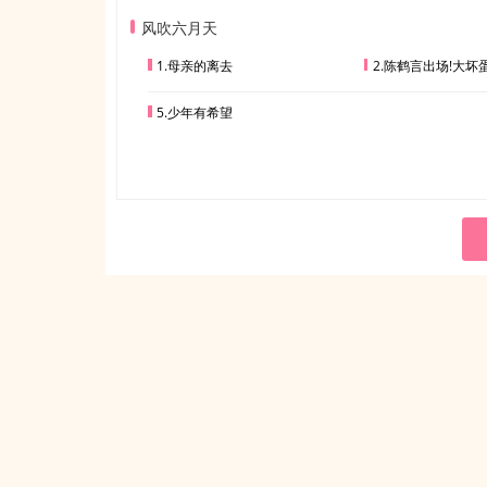
风吹六月天
1.母亲的离去
2.陈鹤言出场!大坏
5.少年有希望