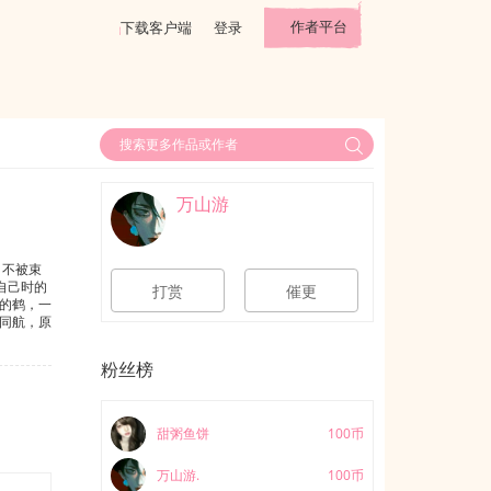
作者平台
下载客户端
登录
万山游
，不被束
自己时的
打赏
催更
鹤的鹤，一
光同航，原
为你一
上老子之
粉丝榜
雾生花，花
至】◎长
甜粥鱼饼
100币
万山游.
100币