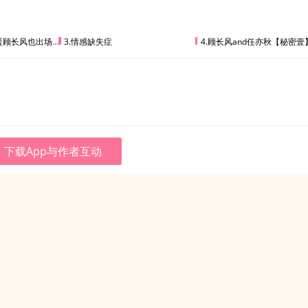
蛋顾长风也出场啦
3.情感缺失症
4.顾长风and任亦秋【秘密壹
下载App与作者互动