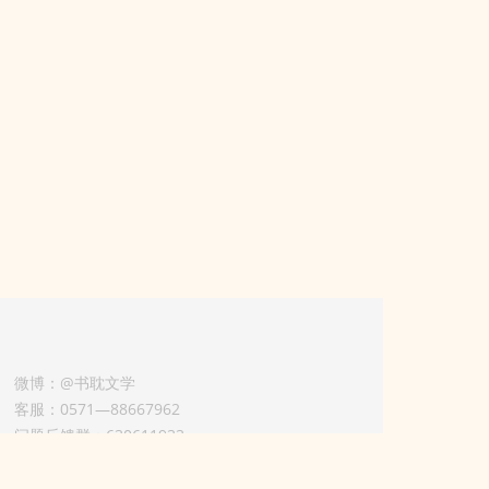
微博：@书耽文学
客服：0571—88667962
问题反馈群：630611933
版权业务联系人-淡风 QQ：
3614922414（加好友请备注合作来意）