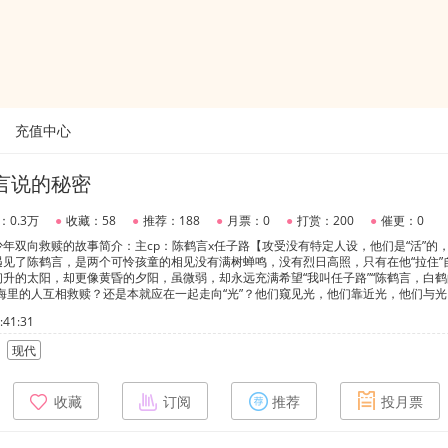
充值中心
言说的秘密
：0.3万
●
收藏：58
●
推荐：188
●
月票：0
●
打赏：200
●
催更：0
年双向救赎的故事简介：主cp：陈鹤言x任子路【攻受没有特定人设，他们是“活”的
见了陈鹤言，是两个可怜孩童的相见没有满树蝉鸣，没有烈日高照，只有在他“拉住”
升的太阳，却更像黄昏的夕阳，虽微弱，却永远充满希望“我叫任子路”“陈鹤言，白
海里的人互相救赎？还是本就应在一起走向“光”？他们窥见光，他们靠近光，他们与
九朵蓝色妖姬【情不知所起，一往而深，生者可以死，死者可以生，我的爱注定今生只
41:31
亦秋（前期出场小部分）【秋叶飘摇横扫大地，长风任吹遍野千里】“老子不许你他妈爱
直在等那个属于他的小秋叶”永生花【永不凋零的爱恋】副cp：顾微雨x千倾云云生雾，
现代
，夹杂着丝丝细雨，可我还是能看见细嗅娇花的你。”满天星【你是我的纯洁、浪漫之
白鹤掠路飞南天◎
收藏
订阅
推荐
投月票