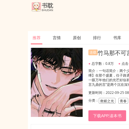
推荐
言情
原创
排行
书库
竹马那不可
连载
●
总字数：0.8万
●
点击
简介：一句话简介：两个少
缚】在那个盛夏，任子路遇
一眼万年他们的光芒好似初
言九鼎的言”是两个沉在深
来，他们本就是光。九十
更新时间：2022-09-25 08:
人】副副cp：顾长风x任
外的任何人!”“风其实一
分类：
救赎之光
青春
非花，即雨“那天的雾很大
风扬秋叶，微雨乱倾云，
下载APP,读本书