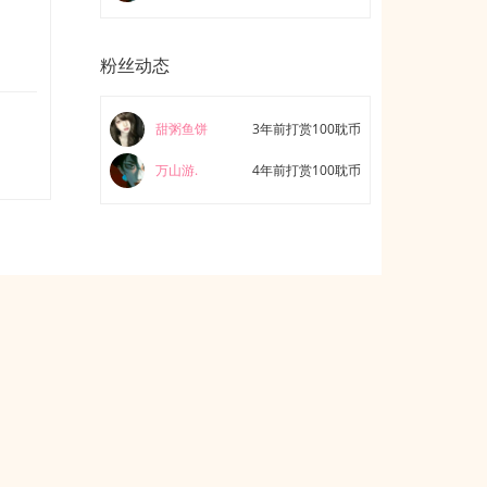
粉丝动态
】
甜粥鱼饼
3年前打赏100耽币
万山游.
4年前打赏100耽币