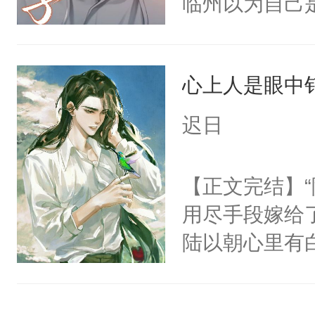
临州以为自己
了当年。回到
到这个小瞎子
个宗门成为正
不得自己去死
道吗？大师兄
心上人是眼中钉
二师兄了。乙
迟日
忘记了对二师
此便再好不过
【正文完结】
会给大师兄回
用尽手段嫁给了
现言烬就站在
陆以朝心里有
静。这一世，
星。强迫也好
只是师兄。-
们人前恩爱甜
情不比受少，