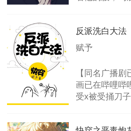
角落，捏着他
尝尝。”当红
反派洗白大法
来，给老公亲
用力——为你
赋予
糖专业户，不
【同名广播剧
画已在哔哩哔
受x被受捅刀
派，他的任务
一位合适的男
快穿之恶毒炮