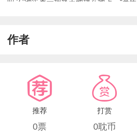
吗？”池笙离一把将吉他摔在地上，“当
践自己身体的人。苏总，朝前看吧。”他
也洗不干净的。他觉得他仍然是那年，
作者
孩。“我脏，我不配和你在一起。”“你
不上你。”作者有话说:大概率是个BE剧
推荐
打赏
0
票
0
耽币