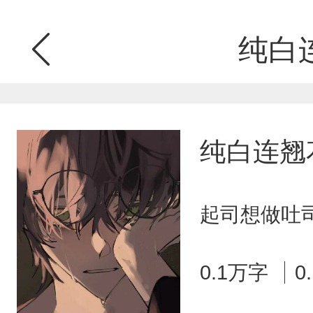
纯白
纯白连翘
起司想做吐司
0.1万字
0