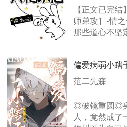
【正文已完结
师弟攻］-情
那些道心不坚
到了师弟，无
甚至为此一念
偏爱病弱小瞎
妄。当他看到
白，这一切终
范二先森
头。而宗门也
子，门下所有
◎破镜重圆◎
杀了同为魔道
人，竟然成了
绝于师门前。