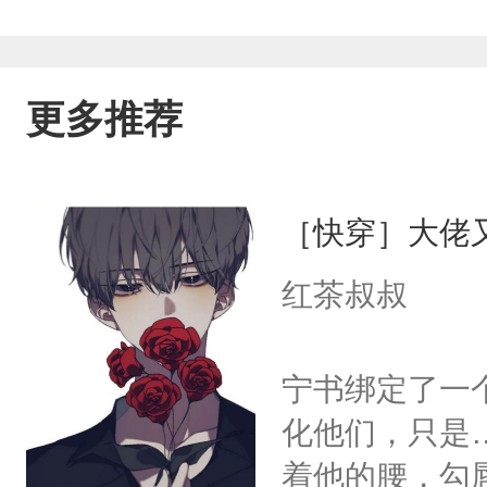
更多推荐
［快穿］大佬
红茶叔叔
宁书绑定了一
化他们，只是
着他的腰，勾