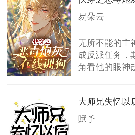
病，一个个的
上了还是无动
易朵云
力跟男主称兄
间变脸背叛他
无所不能的主
的恶事他都对
成反派任务，
一个权力滔天
角看他的眼神
右男主又报复
只为了让小主
个世界了。直
为了给娇气小
他说：【您需
大师兄失忆以
后，竟然是为
年，存活下来
拥住了日思夜
赋予
再说一遍。】
世界苟活十年。